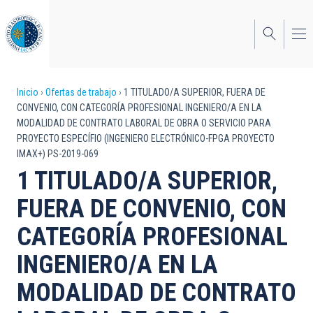
Pasar
al
contenido
principal
Sobrescribir
Inicio
Ofertas de trabajo
1 TITULADO/A SUPERIOR, FUERA DE
CONVENIO, CON CATEGORÍA PROFESIONAL INGENIERO/A EN LA
enlaces
MODALIDAD DE CONTRATO LABORAL DE OBRA O SERVICIO PARA
PROYECTO ESPECÍFIO (INGENIERO ELECTRÓNICO-FPGA PROYECTO
de
IMAX+) PS-2019-069
ayuda
1 TITULADO/A SUPERIOR,
a
FUERA DE CONVENIO, CON
la
CATEGORÍA PROFESIONAL
navegación
INGENIERO/A EN LA
MODALIDAD DE CONTRATO