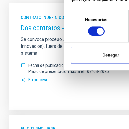
Selección
CONTRATO INDEFINIDO
Necesarias
de
Dos contratos - Ingeniería Especiali
consentimiento
Se convoca proceso selectivo para formalizar un contrat
Innovación), fuera de convenio, por el sistema genera
sistema
Denegar
Fecha de publicación
17/07/2026
Plazo de presentación hasta el
07/08/2026
En proceso
FIJO TURNO LIBRE