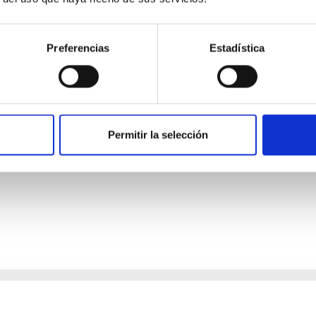
Preferencias
Estadística
dad Mecánica- GTCAO.PS-2026-057
o laboral de duración indefinida (Artículo 23bis de la Ley 14/201
l de acceso libre y que tendrá, entre otras, las siguientes funci
Permitir la selección