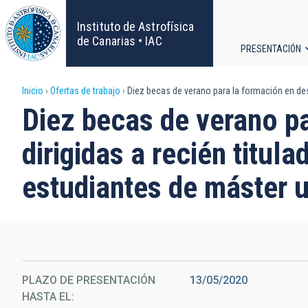
Pasar
al
Instituto de Astrofísica
contenido
de Canarias • IAC
PRESENTACIÓN
principal
Navega
Sobrescribir
Inicio
Ofertas de trabajo
Diez becas de verano para la formación en desa
principa
Diez becas de verano pa
enlaces
dirigidas a recién titu
de
estudiantes de máster 
ayuda
a
la
navegación
PLAZO DE PRESENTACIÓN
13/05/2020
HASTA EL