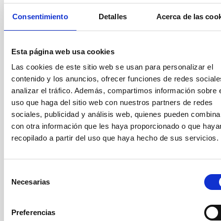
trabajo del aspirante.
Consentimiento
Detalles
Acerca de las coo
No se admitirán solicitudes presentadas fuera de plazo, ni
tampoco las que no hayan incluido el Currículum Vitae, la
Memoria de la actividad investigadora, la copia del título de
doctor o el Proyecto científico a desarrollar (en el caso de
Esta página web usa cookies
convocatorias de
PD Genérico
), documentos NO subsanables y
Las cookies de este sitio web se usan para personalizar el
por ello quedarían definitivamente excluidos del proceso de
contenido y los anuncios, ofrecer funciones de redes sociale
selección.
analizar el tráfico. Además, compartimos información sobre 
El IAC apoya Y SE UNE la Recomendación de la Comisión
uso que haga del sitio web con nuestros partners de redes
Europea 2005/251 / CE del 11 de marzo de 2005 sobre
"La
sociales, publicidad y análisis web, quienes pueden combina
Carta Europea para Investigadores"
y
"El Código de Conducta
con otra información que les haya proporcionado o que haya
para la Contratación de Investigadores"
adoptada por La
recopilado a partir del uso que haya hecho de sus servicios.
Comisión Europea. Asimismo, el IAC se alinea con la "Estrategia
de Recursos Humanos para Investigadores" (HRS4R)
promovida por la Comisión Europea para apoyar la
implementación de la Carta Europea de Investigadores y el
Selección
Código de Conducta para la selección y contratación de
Necesarias
de
Investigadores (C&C), habiendo recibido el reconocimiento de la
consentimiento
Comisión Europea, con la concesión del distintivo “Excelencia
en Recursos Humanos en Investigación".
Preferencias