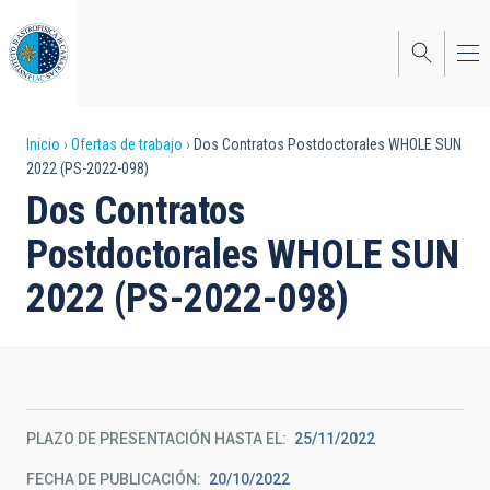
Pasar
al
contenido
principal
Sobrescribir
Inicio
Ofertas de trabajo
Dos Contratos Postdoctorales WHOLE SUN
2022 (PS-2022-098)
enlaces
Dos Contratos
de
Postdoctorales WHOLE SUN
ayuda
2022 (PS-2022-098)
a
la
navegación
PLAZO DE PRESENTACIÓN HASTA EL
25/11/2022
FECHA DE PUBLICACIÓN
20/10/2022