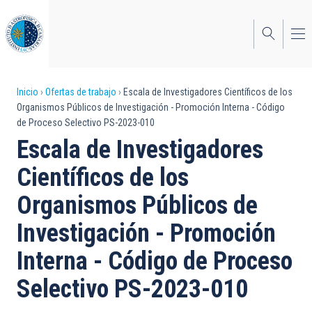
Pasar
al
contenido
principal
Sobrescribir
Inicio
Ofertas de trabajo
Escala de Investigadores Científicos de los
Organismos Públicos de Investigación - Promoción Interna - Código
enlaces
de Proceso Selectivo PS-2023-010
de
Escala de Investigadores
ayuda
Científicos de los
a
Organismos Públicos de
la
Investigación - Promoción
navegación
Interna - Código de Proceso
Selectivo PS-2023-010