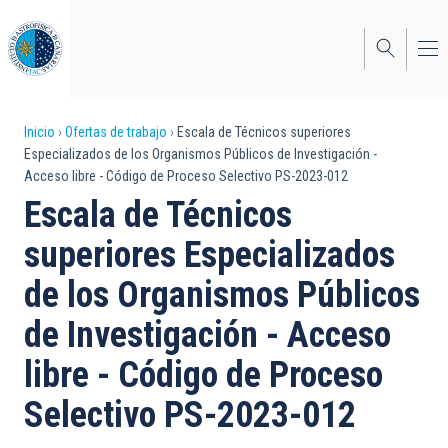
Pasar
al
contenido
principal
Sobrescribir
Inicio
Ofertas de trabajo
Escala de Técnicos superiores
Especializados de los Organismos Públicos de Investigación -
enlaces
Acceso libre - Código de Proceso Selectivo PS-2023-012
de
Escala de Técnicos
ayuda
superiores Especializados
a
de los Organismos Públicos
la
de Investigación - Acceso
navegación
libre - Código de Proceso
Selectivo PS-2023-012