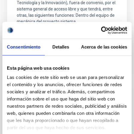
Tecnología y la Innovación), fuera de convenio, por el
sistema general de acceso libre y que tendrá, entre
otras, las siguientes funciones: Dentro del equipo de
mecánica del proyecto sistema
Fecha de publicación
17/07/2026
Plazo de presentación hasta el
07/08/2026
Consentimiento
Detalles
Acerca de las cookies
En proceso
Esta página web usa cookies
Las cookies de este sitio web se usan para personalizar
el contenido y los anuncios, ofrecer funciones de redes
sociales y analizar el tráfico. Además, compartimos
FIJO TURNO LIBRE
información sobre el uso que haga del sitio web con
Un contrato - Técnico/a de Taller -
nuestros partners de redes sociales, publicidad y análisis
Especialidad Mecánica- Fijo Laboral - PS-
web, quienes pueden combinarla con otra información
2026-032
que les haya proporcionado o que hayan recopilado a
partir del uso que haya hecho de sus servicios.
Se convoca proceso selectivo para el ingreso, como