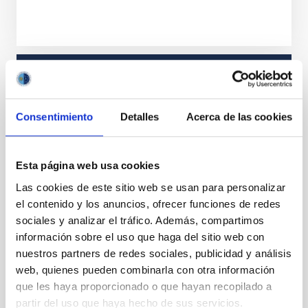
ESTADO
RESUELTO
Consentimiento
Detalles
Acerca de las cookies
PERFIL DEL PUESTO
TÉCNICO/A
TITULACIÓN REQUERIDA
Esta página web usa cookies
NIVEL ESPAÑOL MÁSTER (MECES 3)
ESPECIALIDAD
Las cookies de este sitio web se usan para personalizar
INGENIERÍA INFORMÁTICA
el contenido y los anuncios, ofrecer funciones de redes
sociales y analizar el tráfico. Además, compartimos
PROMOCIÓN INTERNA
NO
información sobre el uso que haga del sitio web con
nuestros partners de redes sociales, publicidad y análisis
web, quienes pueden combinarla con otra información
PS-2025-038 BASES CONVOCATORIA
que les haya proporcionado o que hayan recopilado a
partir del uso que haya hecho de sus servicios.
ANEXO III SOLICITUD