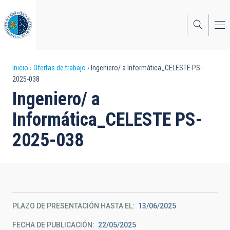
Pasar
al
contenido
principal
Sobrescribir
Inicio
Ofertas de trabajo
Ingeniero/ a Informática_CELESTE PS-
2025-038
enlaces
Ingeniero/ a
de
Informática_CELESTE PS-
ayuda
2025-038
a
la
navegación
PLAZO DE PRESENTACIÓN HASTA EL
13/06/2025
FECHA DE PUBLICACIÓN
22/05/2025