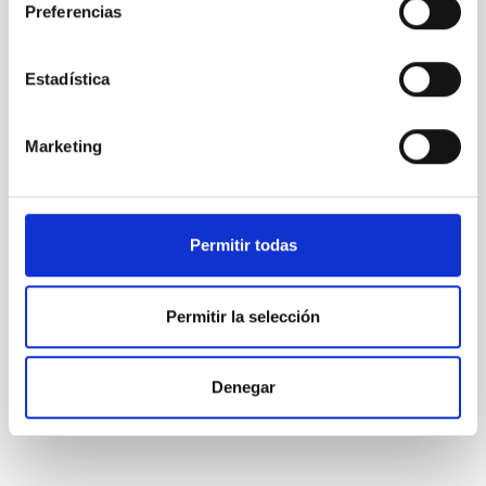
Preferencias
ESTADO
EN PROCESO
PERFIL DEL PUESTO
Estadística
TÉCNICO/A
TITULACIÓN REQUERIDA
Marketing
NIVEL ESPAÑOL MÁSTER (MECES 3)
ESPECIALIDAD
SOFTWARE
PROMOCIÓN INTERNA
Permitir todas
NO
Permitir la selección
PS-2025-026 BASES CONVOCATORIA
ANEXO III SOLICITUD
Denegar