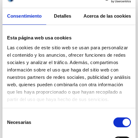
Consentimiento
Detalles
Acerca de las cookies
Secretario/a
Ms.
María Francisca
Gómez Reñasco
Esta página web usa cookies
Instituto de Astrofísica de
Canarias (IAC)
Las cookies de este sitio web se usan para personalizar
el contenido y los anuncios, ofrecer funciones de redes
Jefe/a Departamento
sociales y analizar el tráfico. Además, compartimos
información sobre el uso que haga del sitio web con
nuestros partners de redes sociales, publicidad y análisis
Vocal
web, quienes pueden combinarla con otra información
Sr.
Ricardo
Díaz Campos
que les haya proporcionado o que hayan recopilado a
Instituto de Astrofísica de Canarias (IAC)
partir del uso que haya hecho de sus servicios.
Ingeniero/a
Selección
Necesarias
de
consentimiento