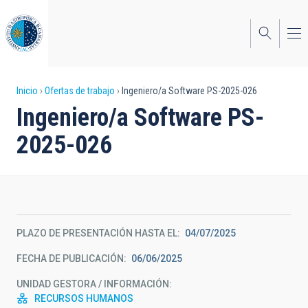
Pasar
al
contenido
principal
Sobrescribir
Inicio
Ofertas de trabajo
Ingeniero/a Software PS-2025-026
Ingeniero/a Software PS-
enlaces
2025-026
de
ayuda
a
la
PLAZO DE PRESENTACIÓN HASTA EL
04/07/2025
navegación
FECHA DE PUBLICACIÓN
06/06/2025
UNIDAD GESTORA / INFORMACIÓN
RECURSOS HUMANOS