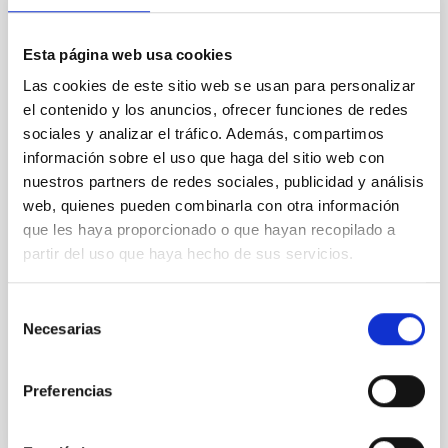
FIJO TURNO LIBRE
Dos_Jefes/as Administrativos/as_
Esta página web usa cookies
Contratación y Observatorios de Canarias
Las cookies de este sitio web se usan para personalizar
(OCAN).PS-2026-054
el contenido y los anuncios, ofrecer funciones de redes
sociales y analizar el tráfico. Además, compartimos
Se convoca proceso selectivo para el ingreso, como
información sobre el uso que haga del sitio web con
personal laboral fijo, de dos puestos de trabajo con la
nuestros partners de redes sociales, publicidad y análisis
categoría profesional de Jefe/a Administrativo/a,
web, quienes pueden combinarla con otra información
acogido a convenio en el Consorcio Público Instituto
de Astrofísica de Canarias, y que tendrá, entre otras,
que les haya proporcionado o que hayan recopilado a
las siguientes funciones: Jefe/a Administrativo de
partir del uso que haya hecho de sus servicios.
OCAN: Organizar, gestionar y
Selección
Fecha de publicación
19/06/2026
Necesarias
de
Plazo de presentación hasta el
17/07/2026
consentimiento
En proceso
Preferencias