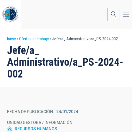
Pasar
al
contenido
principal
Sobrescribir
Inicio
Ofertas de trabajo
Jefe/a_ Administrativo/a_PS-2024-002
Jefe/a_
enlaces
Administrativo/a_PS-2024-
de
ayuda
002
a
la
navegación
FECHA DE PUBLICACIÓN
24/01/2024
UNIDAD GESTORA / INFORMACIÓN
RECURSOS HUMANOS