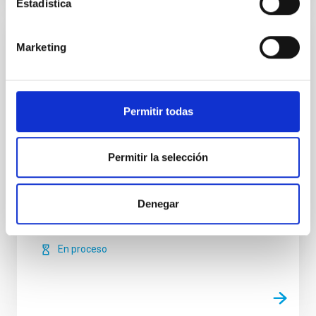
Estadística
Marketing
FIJO TURNO LIBRE
Un contrato-Administrativo/a-PS-2026-056
Se convoca proceso selectivo para el ingreso, como
Permitir todas
personal laboral fijo, de un puesto de trabajo con la
categoría profesional de Administrativo/a, acogido al
Convenio Colectivo del Consorcio Público Instituto de
Astrofísica de Canarias, por el sistema general de
Permitir la selección
acceso libre y que tendrá, entre otras, las siguientes
funciones: Apoyo en el impulso
Denegar
Fecha de publicación
12/05/2026
Plazo de presentación hasta el
09/06/2026
En proceso