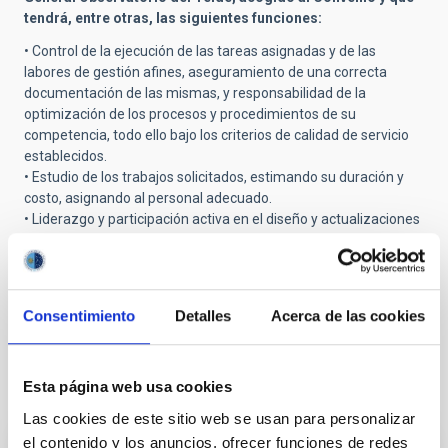
tendrá, entre otras, las siguientes funciones:
• Control de la ejecución de las tareas asignadas y de las
labores de gestión afines, aseguramiento de una correcta
documentación de las mismas, y responsabilidad de la
optimización de los procesos y procedimientos de su
competencia, todo ello bajo los criterios de calidad de servicio
establecidos.
• Estudio de los trabajos solicitados, estimando su duración y
costo, asignando al personal adecuado.
• Liderazgo y participación activa en el diseño y actualizaciones
de normas y procedimientos internos.
• Seguimiento y control del trabajo de los servicios contratados
en su ámbito de actividad.
• Análisis del rendimiento del Servicio, proponiendo medidas
Consentimiento
Detalles
Acerca de las cookies
para optimizarlo.
Esta página web usa cookies
Tribunal titular
Las cookies de este sitio web se usan para personalizar
el contenido y los anuncios, ofrecer funciones de redes