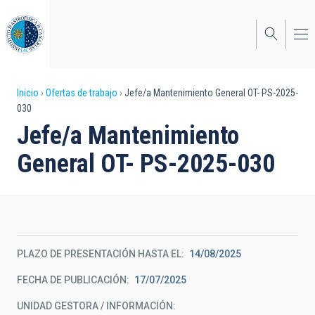
Pasar
al
contenido
principal
Sobrescribir
Inicio
Ofertas de trabajo
Jefe/a Mantenimiento General OT- PS-2025-
030
enlaces
Jefe/a Mantenimiento
de
General OT- PS-2025-030
ayuda
a
la
navegación
PLAZO DE PRESENTACIÓN HASTA EL
14/08/2025
FECHA DE PUBLICACIÓN
17/07/2025
UNIDAD GESTORA / INFORMACIÓN