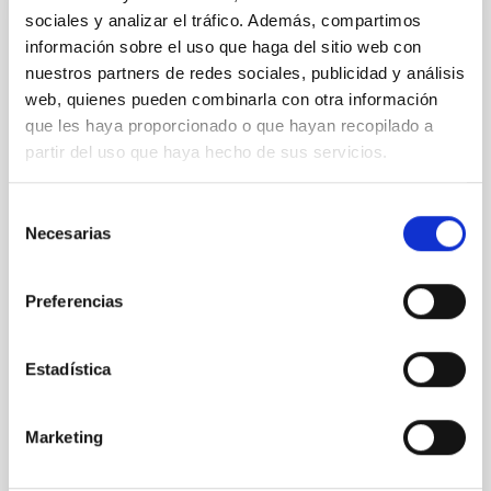
sociales y analizar el tráfico. Además, compartimos
Presidente/a
Sr.
Héctor
Quintero Arocha
información sobre el uso que haga del sitio web con
Instituto de Astrofísica de
nuestros partners de redes sociales, publicidad y análisis
Canarias (IAC)
web, quienes pueden combinarla con otra información
Jefe/a Departamento
que les haya proporcionado o que hayan recopilado a
partir del uso que haya hecho de sus servicios.
Secretario/a
Sra.
Olga María
Selección
Zamora Sánchez
Necesarias
de
Instituto de Astrofísica de
consentimiento
Canarias (IAC)
Preferencias
Técnico/a I+D+I
Estadística
Vocal
Sr.
Antonio Jesús
Díaz Chinea
Marketing
Instituto de Astrofísica de Canarias (IAC)