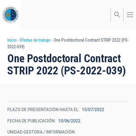
Pasar
al
contenido
principal
Sobrescribir
Inicio
Ofertas de trabajo
One Postdoctoral Contract STRIP 2022 (PS-
2022-039)
enlaces
One Postdoctoral Contract
de
STRIP 2022 (PS-2022-039)
ayuda
a
la
navegación
PLAZO DE PRESENTACIÓN HASTA EL
15/07/2022
FECHA DE PUBLICACIÓN
10/06/2022
UNIDAD GESTORA / INFORMACIÓN