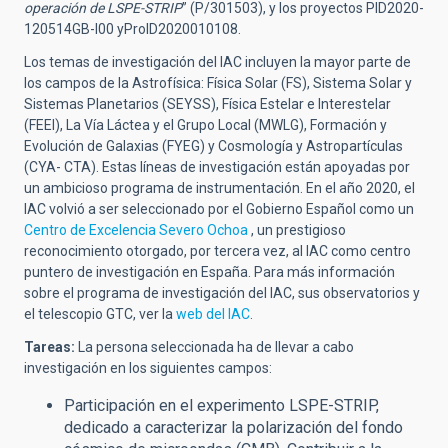
operación de LSPE-STRIP
” (P/301503), y los proyectos PID2020-
120514GB-I00 yProID2020010108.
Los temas de investigación del IAC incluyen la mayor parte de
los campos de la Astrofísica:
Física Solar (FS), Sistema Solar y
Sistemas Planetarios (SEYSS), Física Estelar e Interestelar
(FEEI), La Vía Láctea y el Grupo Local (MWLG), Formación y
Evolución de Galaxias (FYEG) y Cosmología y Astropartículas
(CYA- CTA). Estas líneas de investigación están apoyadas por
un ambicioso programa de instrumentación.
En el año 2020, el
IAC volvió a ser seleccionado
por el Gobierno Español
como un
Centro de Excelencia Severo Ochoa
,
un prestigioso
reconocimiento otorgado, por tercera vez, al IAC como centro
puntero de investigación en España.
Para más información
sobre el programa de investigación del IAC, sus observatorios y
el telescopio GTC, ver la
web del IAC
.
Tareas:
La persona seleccionada ha de llevar a cabo
investigación en los siguientes campos:
Participación en el experimento LSPE-STRIP,
dedicado a caracterizar la polarización del fondo