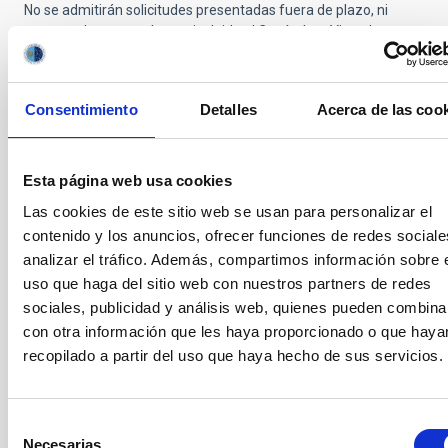
No se admitirán solicitudes presentadas fuera de plazo, ni
tampoco las que no hayan incluido el Currículum Vitae, la
Memoria de la actividad investigadora o la copia del título de
doctor,
documentos NO subsanables
y por ello quedarían
definitivamente excluidos del proceso de selección.
Consentimiento
Detalles
Acerca de las coo
Si se omitiese cualquier otro documento requerido, se
dispondrá de cinco (5) días hábiles, desde la publicación de la
lista provisional de solicitudes admitidas y excluidas, para
Esta página web usa cookies
subsanar dicha falta.
Las cookies de este sitio web se usan para personalizar el
El IAC apoya Y SE UNE la Recomendación de la Comisión
contenido y los anuncios, ofrecer funciones de redes sociale
Europea 2005/251 / CE del 11 de marzo de 2005 sobre
"La
analizar el tráfico. Además, compartimos información sobre 
Carta Europea para Investigadores"
y
"El Código de Conducta
uso que haga del sitio web con nuestros partners de redes
para la Contratación de Investigadores"
adoptada por La
sociales, publicidad y análisis web, quienes pueden combina
Comisión Europea. Asimismo, el IAC se alinea con la "Estrategia
de Recursos Humanos para Investigadores" (HRS4R)
con otra información que les haya proporcionado o que haya
promovida por la Comisión Europea para apoyar la
recopilado a partir del uso que haya hecho de sus servicios.
implementación de la Carta Europea de Investigadores y el
Código de Conducta para la selección y contratación de
Investigadores (C&C), habiendo recibido el reconocimiento de la
Selección
Comisión Europea, con la concesión del distintivo “Excelencia
Necesarias