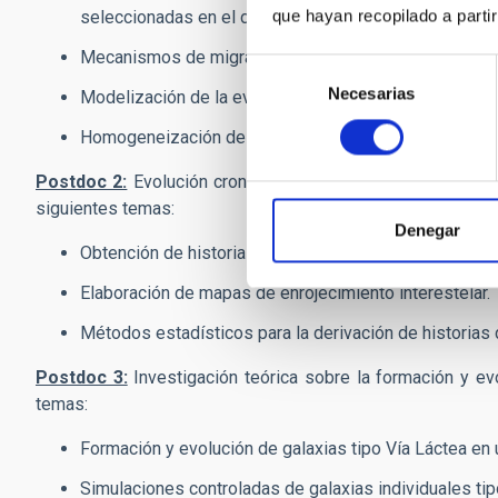
que hayan recopilado a parti
seleccionadas en el disco y halo de la Vía Láctea.
Mecanismos de migración estelar en el disco de la Ví
Selección
Necesarias
de
Modelización de la evolución química teniendo en cuen
consentimiento
Homogeneización de cartografiados espectroscópica
Postdoc 2:
Evolución crono-químico-dinámica del disco in
siguientes temas:
Denegar
Obtención de historias de formación estelar del bulbo 
Elaboración de mapas de enrojecimiento interestelar.
Métodos estadísticos para la derivación de historias
Postdoc 3:
Investigación teórica sobre la formación y ev
temas:
Formación y evolución de galaxias tipo Vía Láctea en
Simulaciones controladas de galaxias individuales tip