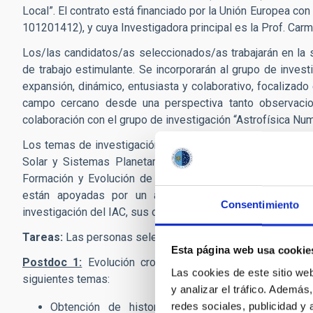
Local”. El contrato está financiado por la Unión Europe
101201412), y cuya Investigadora principal es la Prof. Carme
Los/las candidatos/as seleccionados/as trabajarán en la s
de trabajo estimulante. Se incorporarán al grupo de invest
expansión, dinámico, entusiasta y colaborativo, focalizado
campo cercano desde una perspectiva tanto observacio
colaboración con el grupo de investigación “Astrofísica Num
Los temas de investigación del IAC incluyen la mayor parte
Solar y Sistemas Planetarios (SEYSS), Física Estelar e I
Formación y Evolución de Galaxias (FYEG) y Cosmología y
están apoyadas por un ambicioso programa de instru
Consentimiento
investigación del IAC, sus observatorios y el telescopio GT
Tareas:
Las personas seleccionadas han de llevar a cabo 
Esta página web usa cookie
Postdoc 1:
Evolución crono-químico-dinámica del disco
Las cookies de este sitio we
siguientes temas:
y analizar el tráfico. Ademá
redes sociales, publicidad y
Obtención de historias de formación estelar y 