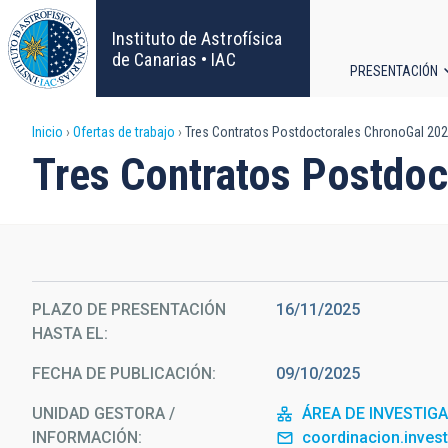
Pasar
al
Instituto de Astrofísica
contenido
de Canarias • IAC
PRESENTACIÓN
principal
Navega
Sobrescribir
Inicio
Ofertas de trabajo
Tres Contratos Postdoctorales ChronoGal 202
principa
Tres Contratos Postdo
enlaces
de
ayuda
PLAZO DE PRESENTACIÓN
16/11/2025
a
HASTA EL
la
FECHA DE PUBLICACIÓN
09/10/2025
navegación
UNIDAD GESTORA /
ÁREA DE INVESTIG
INFORMACIÓN
coordinacion.inves