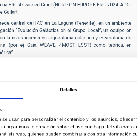
a con una ERC Advanced Grant (HORIZON EUROPE ERC-2024-ADG-
 Gallart.
ede central del IAC en La Laguna (Tenerife), en un ambiente
igación “Evolución Galáctica en el Grupo Local”, un equipo en
 en la investigación en arqueología galáctica y cosmología de
nal (por ej. Gaia, WEAVE, 4MOST, LSST) como teórica, en
érica”.
 de los campos de la Astrofísica: Física Solar (FS), Sistema
nterestelar (FEEI), La Vía Láctea y el Grupo Local (MWLG),
 Astropartículas (CYA- CTA). Estas líneas de investigación
mentación. Para más información sobre el programa de
Detalles
C, ver la
web del IAC
.
investigación en los siguientes campos:
s
 y halo de la Vía Láctea, incluyendo uno o varios de los
b se usan para personalizar el contenido y los anuncios, ofrecer
s, compartimos información sobre el uso que haga del sitio web 
 análisis web, quienes pueden combinarla con otra información q
distribuciones edad–metalicidad de muestras estelares