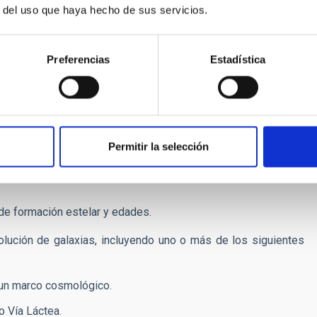
r del uso que haya hecho de sus servicios.
a Láctea.
Preferencias
Estadística
ta las historias de formación estelar.
s.
terno y bulbo de la Vía Láctea, incluyendo uno o más de los
Permitir la selección
y disco interno de la Vía Láctea.
 de formación estelar y edades.
olución de galaxias, incluyendo uno o más de los siguientes
 un marco cosmológico.
o Vía Láctea.