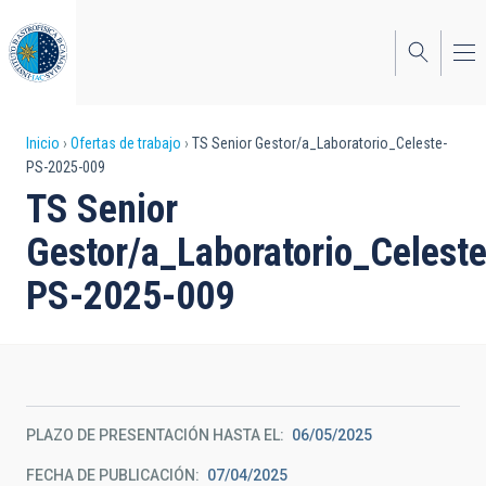
Pasar
al
contenido
principal
Sobrescribir
Inicio
Ofertas de trabajo
TS Senior Gestor/a_Laboratorio_Celeste-
PS-2025-009
enlaces
TS Senior
de
Gestor/a_Laboratorio_Celeste
ayuda
PS-2025-009
a
la
navegación
PLAZO DE PRESENTACIÓN HASTA EL
06/05/2025
FECHA DE PUBLICACIÓN
07/04/2025