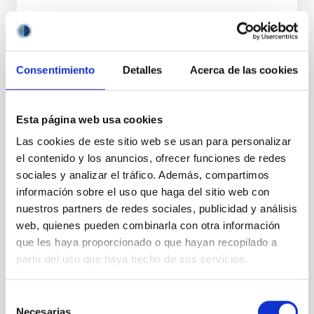
Consentimiento
Detalles
Acerca de las cookies
ESTADO
RESUELTO
PERFIL DEL PUESTO
Esta página web usa cookies
TÉCNICO/A
Las cookies de este sitio web se usan para personalizar
TITULACIÓN REQUERIDA
el contenido y los anuncios, ofrecer funciones de redes
NIVEL ESPAÑOL MÁSTER (MECES 3)
sociales y analizar el tráfico. Además, compartimos
ESPECIALIDAD
información sobre el uso que haga del sitio web con
ÓPTICA
nuestros partners de redes sociales, publicidad y análisis
PROMOCIÓN INTERNA
web, quienes pueden combinarla con otra información
NO
que les haya proporcionado o que hayan recopilado a
partir del uso que haya hecho de sus servicios.
PS-2026-019 BASES CONVOCATORIA
Selección
ANEXO III SOLICITUD
Necesarias