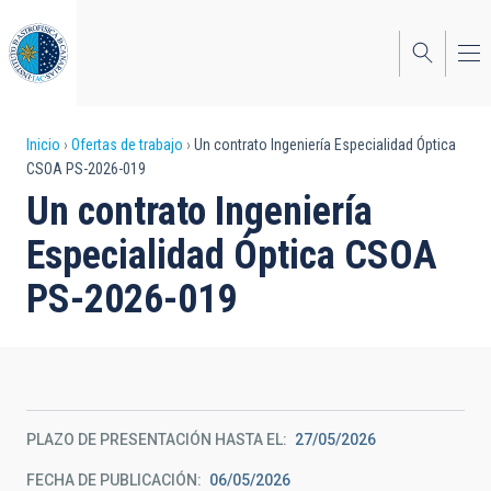
Pasar
al
contenido
principal
Sobrescribir
Inicio
Ofertas de trabajo
Un contrato Ingeniería Especialidad Óptica
CSOA PS-2026-019
enlaces
Un contrato Ingeniería
de
Especialidad Óptica CSOA
ayuda
PS-2026-019
a
la
navegación
PLAZO DE PRESENTACIÓN HASTA EL
27/05/2026
FECHA DE PUBLICACIÓN
06/05/2026