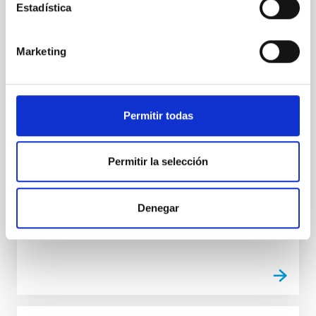
Estadística
Un contrato - Técnico/a de Taller -
Especialidad Mecánica- Fijo Laboral - PS-
2026-032
Marketing
Se convoca proceso selectivo para el ingreso, como
personal laboral fijo, de un puesto de trabajo con la
categoría profesional de Técnico/a de Taller, acogido
Permitir todas
al Convenio y que tendrá, entre otras, las siguientes
funciones: Realización de trabajos de fabricación
mecánica, ajuste y montaje de piezas y conjuntos,
Permitir la selección
empleando máquinas herramienta
Fecha de publicación
13/07/2026
Plazo de presentación hasta el
10/08/2026
Denegar
Abierto