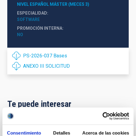
NIVEL ESPAÑOL MÁSTER (MECES 3)
ESPECIALIDAD
SOFTWARE
PROMOCIÓN INTERNA
NO
PS-2026-037 Bases
ANEXO III SOLICITUD
Te puede interesar
CONTRATO INDEFINIDO
Consentimiento
Detalles
Acerca de las cookies
Dos contratos - Ingeniería Especialidad