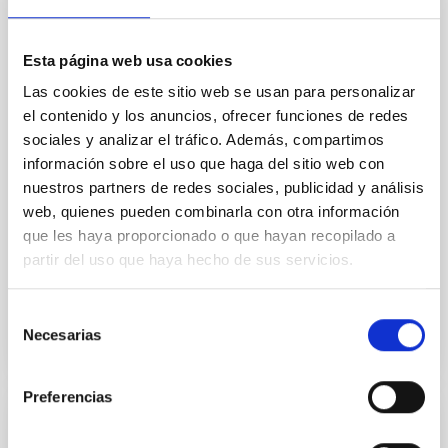
Mecánica- GTCAO.PS-2026-057
Esta página web usa cookies
Se convoca proceso selectivo para formalizar un
contrato laboral de duración indefinida (Artículo 23bis
Las cookies de este sitio web se usan para personalizar
de la Ley 14/2011, de 1 de junio, de la Ciencia, la
el contenido y los anuncios, ofrecer funciones de redes
Tecnología y la Innovación), fuera de convenio, por el
sociales y analizar el tráfico. Además, compartimos
sistema general de acceso libre y que tendrá, entre
información sobre el uso que haga del sitio web con
otras, las siguientes funciones: Dentro del equipo de
mecánica del proyecto sistema
nuestros partners de redes sociales, publicidad y análisis
web, quienes pueden combinarla con otra información
Fecha de publicación
17/07/2026
que les haya proporcionado o que hayan recopilado a
Plazo de presentación hasta el
07/08/2026
partir del uso que haya hecho de sus servicios.
En proceso
Selección
Necesarias
de
consentimiento
Preferencias
FIJO TURNO LIBRE