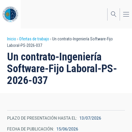
Pasar
al
contenido
principal
Sobrescribir
Inicio
Ofertas de trabajo
Un contrato-Ingeniería Software-Fijo
Laboral-PS-2026-037
enlaces
Un contrato-Ingeniería
de
Software-Fijo Laboral-PS-
ayuda
2026-037
a
la
navegación
PLAZO DE PRESENTACIÓN HASTA EL
13/07/2026
FECHA DE PUBLICACIÓN
15/06/2026