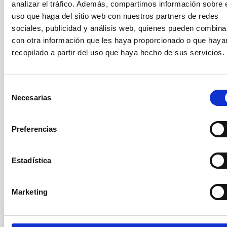
analizar el tráfico. Además, compartimos información sobre 
para la Contratación de Investigadores"
adoptada por La
uso que haga del sitio web con nuestros partners de redes
Comisión Europea. Asimismo, el IAC se alinea con la "Estrategia
sociales, publicidad y análisis web, quienes pueden combina
de Recursos Humanos para Investigadores" (HRS4R)
promovida por la Comisión Europea para apoyar la
con otra información que les haya proporcionado o que haya
implementación de la Carta Europea de Investigadores y el
recopilado a partir del uso que haya hecho de sus servicios.
Código de Conducta para la selección y contratación de
Investigadores (C&C), habiendo recibido el reconocimiento de la
Comisión Europea, con la concesión del distintivo “Excelencia
Selección
en Recursos Humanos en Investigación".
Necesarias
de
Fecha límite de presentación de candidaturas:
30 DE JUNIO
consentimiento
DE 2024
Preferencias
Contacto:
para más información sobre los aspectos científicos
de esta oferta se puede contactar con el Dr
. J. Sánchez
Almeida (
jorge.sanchez.almeida at iac.es
).
Estadística
Tribunal titular
Marketing