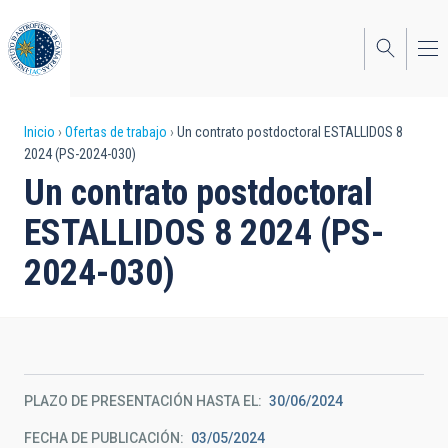
Pasar
al
contenido
principal
Sobrescribir
Inicio
Ofertas de trabajo
Un contrato postdoctoral ESTALLIDOS 8
2024 (PS-2024-030)
enlaces
Un contrato postdoctoral
de
ESTALLIDOS 8 2024 (PS-
ayuda
2024-030)
a
la
navegación
PLAZO DE PRESENTACIÓN HASTA EL
30/06/2024
FECHA DE PUBLICACIÓN
03/05/2024