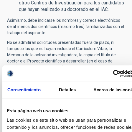
otros Centros de Investigación para los candidatos
que hayan realizado su doctorado en el IAC.
Asimismo, debe indicarse los nombres y correos electrónicos
de al menos dos científicos (máximo tres) familiarizados con el
trabajo del aspirante.
No se admitirán solicitudes presentadas fuera de plazo, ni
tampoco las que no hayan incluido el Currículum Vitae, la
Memoria de la actividad investigadora, la copia del título de
doctor o el Proyecto científico a desarrollar (en el caso de
convocatorias de
PD Genérico
), documentos NO subsanables y
por ello quedarían definitivamente excluidos del proceso de
selección.
Si se omitiese cualquier otro documento requerido, se
Consentimiento
Detalles
Acerca de las coo
dispondrá de cinco (5) días hábiles, desde la publicación de la
lista provisional de solicitudes admitidas y excluidas, para
subsanar dicha falta.
Esta página web usa cookies
El IAC apoya Y SE UNE la Recomendación de la Comisión
Las cookies de este sitio web se usan para personalizar el
Europea 2005/251 / CE del 11 de marzo de 2005 sobre
"La
contenido y los anuncios, ofrecer funciones de redes sociale
Carta Europea para Investigadores"
y
"El Código de Conducta