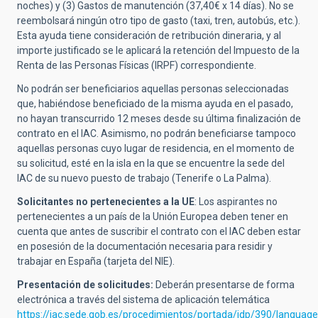
noches) y (3) Gastos de manutención (37,40€ x 14 días). No se
reembolsará ningún otro tipo de gasto (taxi, tren, autobús, etc.).
Esta ayuda tiene consideración de retribución dineraria, y al
importe justificado se le aplicará la retención del Impuesto de la
Renta de las Personas Físicas (IRPF) correspondiente.
No podrán ser beneficiarios aquellas personas seleccionadas
que, habiéndose beneficiado de la misma ayuda en el pasado,
no hayan transcurrido 12 meses desde su última finalización de
contrato en el IAC. Asimismo, no podrán beneficiarse tampoco
aquellas personas cuyo lugar de residencia, en el momento de
su solicitud, esté en la isla en la que se encuentre la sede del
IAC de su nuevo puesto de trabajo (Tenerife o La Palma).
Solicitantes no pertenecientes a la UE
:
Los aspirantes no
pertenecientes a un país de la Unión Europea deben tener en
cuenta que antes de suscribir el contrato con el IAC deben estar
en posesión de la documentación necesaria para residir y
trabajar en España (tarjeta del NIE).
Presentación de solicitudes:
Deberán presentarse de forma
electrónica a través del sistema de aplicación telemática
https://iac.sede.gob.es/procedimientos/portada/idp/390/languag