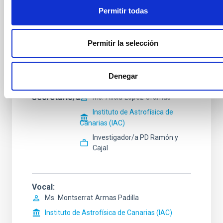
Presidente/a
Mr.
Jesús
Falcón Barroso
Permitir todas
Instituto de Astrofísica de
Canarias (IAC)
Permitir la selección
Investigador/a Científico/a
OPIS
Denegar
Secretario/a
Ms.
Alicia
López Oramas
Instituto de Astrofísica de
Canarias (IAC)
Investigador/a PD Ramón y
Cajal
Vocal
Ms.
Montserrat
Armas Padilla
Instituto de Astrofísica de Canarias (IAC)