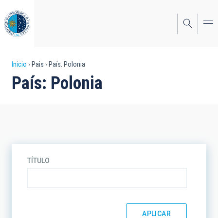
Pasar
al
contenido
principal
Sobrescribir
Inicio
Pais
País: Polonia
País: Polonia
enlaces
de
ayuda
a
la
TÍTULO
navegación