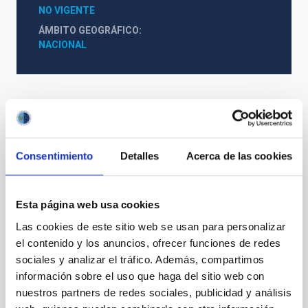
NO VIGENTE
ÁMBITO GEOGRÁFICO
NACIONAL
Otros convenios relacionados
Consentimiento
Detalles
Acerca de las cookies
Acuerdo de explotación científica de los
Esta página web usa cookies
telescopios William Herschel e Isaac
Newton entre el Instituto de Astrofísica de
Las cookies de este sitio web se usan para personalizar
el contenido y los anuncios, ofrecer funciones de redes
Canarias (IAC) y Science and Technology
sociales y analizar el tráfico. Además, compartimos
Facilities Council (STFC) y la Nederlandese
información sobre el uso que haga del sitio web con
Organisatie voor Wetenschappelijk
nuestros partners de redes sociales, publicidad y análisis
Onderzoek (NWO)