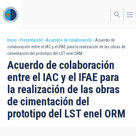
Pasar
al
contenido
principal
Sobrescribir
Inicio
Presentación
Acuerdos de colaboración
Acuerdo de
colaboración entre el IAC y el IFAE para la realización de las obras de
enlaces
cimentación del prototipo del LST enel ORM
de
Acuerdo de colaboración
ayuda
entre el IAC y el IFAE para
a
la realización de las obras
la
de cimentación del
navegación
prototipo del LST enel ORM