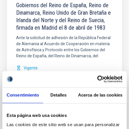
Gobiernos del Reino de España, Reino de
Dinamarca, Reino Unido de Gran Bretaña e
Irlanda del Norte y del Reino de Suecia,
firmada en Madrid el 8 de abril de 1983
Ante la solicitud de adhesión de la República Federal
de Alemania al Acuerdo de Cooperación en materia
de Astrofísica y Protocolo entre los Gobiernos del
Reino de España, del Reino de Dinamarca, del
Vigente
Consentimiento
Detalles
Acerca de las cookies
Modificación nº 1 a la Carta Acuerdo sobre
Esta página web usa cookies
el experimento en colaboración entre el
Las cookies de este sitio web se usan para personalizar
IAC y la Organización Europea de