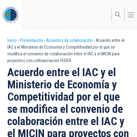
Pasar
al
contenido
principal
Sobrescribir
Inicio
Presentación
Acuerdos de colaboración
Acuerdo entre el
IAC y el Ministerio de Economía y Competitividad por el que se
enlaces
modifica el convenio de colaboración entre el IAC y el MICIN para
proyectos con cofinanciación FEDER
de
Acuerdo entre el IAC y el
ayuda
Ministerio de Economía y
a
Competitividad por el que
la
navegación
se modifica el convenio de
colaboración entre el IAC y
el MICIN para proyectos con