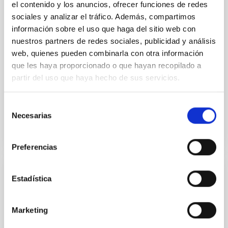
el contenido y los anuncios, ofrecer funciones de redes
InvestigaciónAstronómica Hemisferio Sur.
sociales y analizar el tráfico. Además, compartimos
información sobre el uso que haga del sitio web con
Ampliar los objetivos de la colaboración para permitir
nuestros partners de redes sociales, publicidad y análisis
que los experimentos de campo LGS-AO sean
realizados en el telescopio WHT de La Palma en
web, quienes pueden combinarla con otra información
colaboración científica con el equipo de sistemas de
que les haya proporcionado o que hayan recopilado a
partir del uso que haya hecho de sus servicios.
Fecha en vigor
01/02/2017
-
31/12/2020
No vigente
Selección
Necesarias
de
consentimiento
Preferencias
Adenda al Convenio de colaboración entre
Estadística
el IAC, Fundación CajaCanarias y Fundación
La Caixa para el programa internacional de
Marketing
Becas de Doctorado