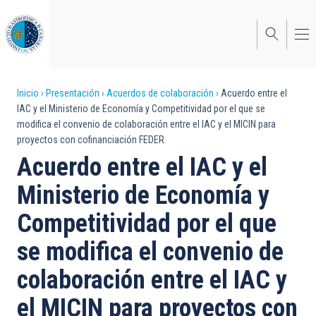
Pasar
al
contenido
principal
Sobrescribir
Inicio
Presentación
Acuerdos de colaboración
Acuerdo entre el
IAC y el Ministerio de Economía y Competitividad por el que se
enlaces
modifica el convenio de colaboración entre el IAC y el MICIN para
proyectos con cofinanciación FEDER
de
Acuerdo entre el IAC y el
ayuda
Ministerio de Economía y
a
Competitividad por el que
la
navegación
se modifica el convenio de
colaboración entre el IAC y
el MICIN para proyectos con