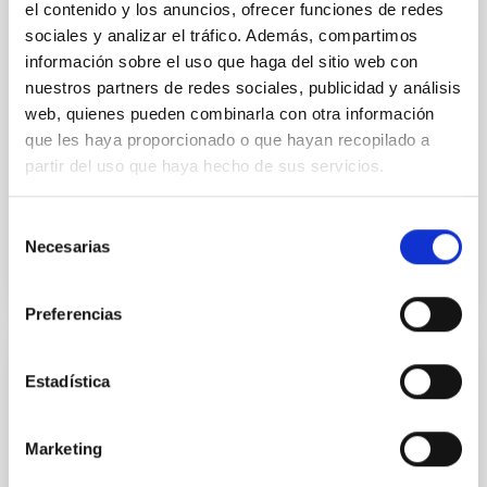
el contenido y los anuncios, ofrecer funciones de redes
InvestigaciónAstronómica Hemisferio Sur.
sociales y analizar el tráfico. Además, compartimos
información sobre el uso que haga del sitio web con
Ampliar los objetivos de la colaboración para permitir
nuestros partners de redes sociales, publicidad y análisis
que los experimentos de campo LGS-AO sean
realizados en el telescopio WHT de La Palma en
web, quienes pueden combinarla con otra información
colaboración científica con el equipo de sistemas de
que les haya proporcionado o que hayan recopilado a
partir del uso que haya hecho de sus servicios.
Fecha en vigor
01/02/2017
-
31/12/2020
No vigente
Selección
Necesarias
de
consentimiento
Preferencias
Adenda al Convenio de colaboración entre
Estadística
el IAC, Fundación CajaCanarias y Fundación
La Caixa para el programa internacional de
Marketing
Becas de Doctorado