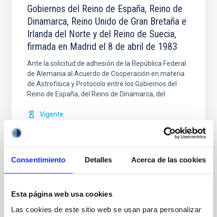
Gobiernos del Reino de España, Reino de
Dinamarca, Reino Unido de Gran Bretaña e
Irlanda del Norte y del Reino de Suecia,
firmada en Madrid el 8 de abril de 1983
Ante la solicitud de adhesión de la República Federal
de Alemania al Acuerdo de Cooperación en materia
de Astrofísica y Protocolo entre los Gobiernos del
Reino de España, del Reino de Dinamarca, del
Vigente
Consentimiento
Detalles
Acerca de las cookies
Modificación nº 1 a la Carta Acuerdo sobre
Esta página web usa cookies
el experimento en colaboración entre el
Las cookies de este sitio web se usan para personalizar
IAC y la Organización Europea de