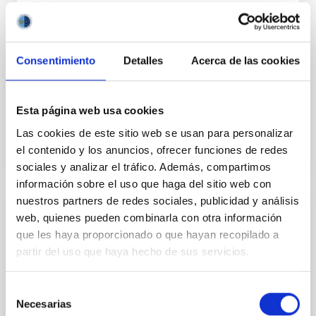
Ampliar los objetivos de la colaboración para permitir
que los experimentos de campo LGS-AO sean
realizados en el telescopio WHT de La Palma en
colaboración científica con el equipo de sistemas de
Consentimiento
Detalles
Acerca de las cookies
Fecha en vigor
01/02/2017
-
31/12/2020
No vigente
Esta página web usa cookies
Las cookies de este sitio web se usan para personalizar
el contenido y los anuncios, ofrecer funciones de redes
sociales y analizar el tráfico. Además, compartimos
información sobre el uso que haga del sitio web con
nuestros partners de redes sociales, publicidad y análisis
Adenda al Convenio de colaboración entre
web, quienes pueden combinarla con otra información
que les haya proporcionado o que hayan recopilado a
el IAC, Fundación CajaCanarias y Fundación
partir del uso que haya hecho de sus servicios.
La Caixa para el programa internacional de
Becas de Doctorado
Selección
El objeto es la adhesión de la Fundación CajaCanarias
Necesarias
de
al convenio de colaboración de fecha 23 de enero de