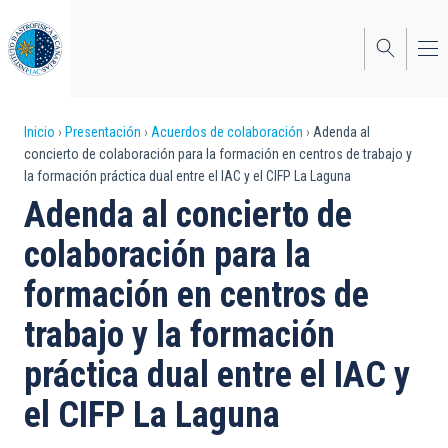
Pasar
al
contenido
principal
Sobrescribir
Inicio
Presentación
Acuerdos de colaboración
Adenda al
concierto de colaboración para la formación en centros de trabajo y
enlaces
la formación práctica dual entre el IAC y el CIFP La Laguna
de
Adenda al concierto de
ayuda
colaboración para la
a
formación en centros de
la
trabajo y la formación
navegación
práctica dual entre el IAC y
el CIFP La Laguna