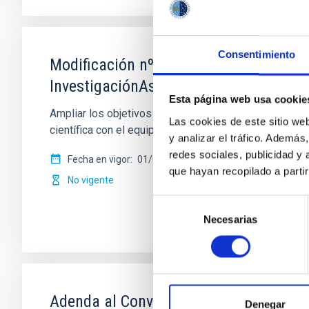
Consentimiento
Modificación nº 1 a la Carta Acuerdo s
InvestigaciónAstronómica Hemisferio 
Esta página web usa cookie
Ampliar los objetivos de la colaboración para permi
Las cookies de este sitio we
científica con el equipo de sistemas de
y analizar el tráfico. Ademá
redes sociales, publicidad y
Fecha en vigor
01/02/2017
-
31/12/2020
que hayan recopilado a parti
No vigente
Selección
Necesarias
de
consentimiento
Adenda al Convenio de colaboración en
Denegar