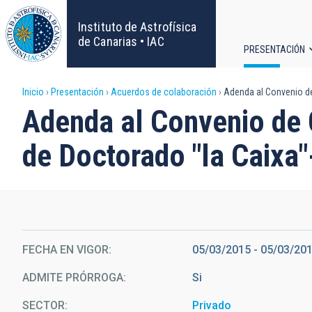
Pasar
al
Instituto de Astrofísica
contenido
de Canarias • IAC
PRESENTACIÓN
principal
Navega
Sobrescribir
Inicio
Presentación
Acuerdos de colaboración
Adenda al Convenio de
principa
Adenda al Convenio de 
enlaces
de Doctorado "la Caixa
de
ayuda
a
la
FECHA EN VIGOR
05/03/2015
-
05/03/20
ADMITE PRÓRROGA
Si
navegación
SECTOR
Privado