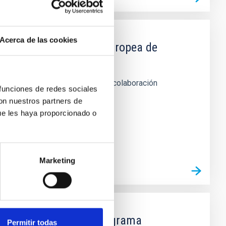
Acerca de las cookies
IAC y la Organización Europea de
 telescopio WHT de La Palma en colaboración
 funciones de redes sociales
con nuestros partners de
ue les haya proporcionado o
Marketing
ón La Caixa para el programa
Permitir todas