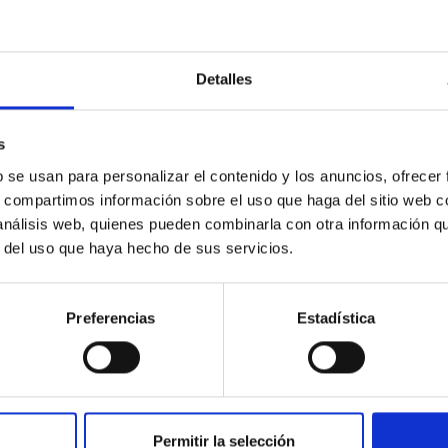
Detalles
obre el experimento en colaboración entre el 
Sur.
s
tir que los experimentos de campo LGS-AO sean realizados en el
b se usan para personalizar el contenido y los anuncios, ofrecer
s, compartimos información sobre el uso que haga del sitio web 
 análisis web, quienes pueden combinarla con otra información q
r del uso que haya hecho de sus servicios.
Preferencias
Estadística
tre el IAC, Fundación CajaCanarias y Fundaci
Permitir la selección