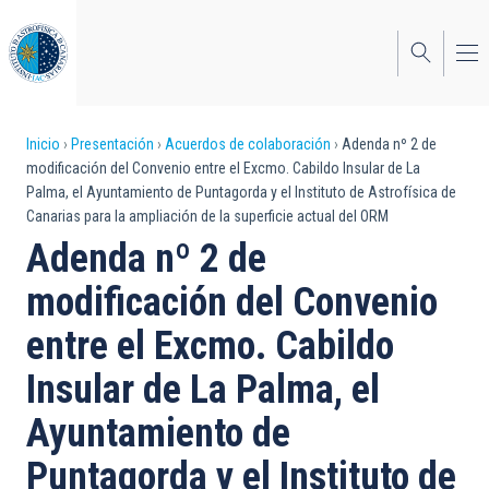
Pasar
al
contenido
principal
Sobrescribir
Inicio
Presentación
Acuerdos de colaboración
Adenda nº 2 de
modificación del Convenio entre el Excmo. Cabildo Insular de La
enlaces
Palma, el Ayuntamiento de Puntagorda y el Instituto de Astrofísica de
Canarias para la ampliación de la superficie actual del ORM
de
Adenda nº 2 de
ayuda
modificación del Convenio
a
entre el Excmo. Cabildo
la
navegación
Insular de La Palma, el
Ayuntamiento de
Puntagorda y el Instituto de