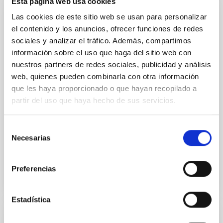
Esta página web usa cookies
Las cookies de este sitio web se usan para personalizar
Modificación nº 1 a la Carta Acuerdo sobre
el contenido y los anuncios, ofrecer funciones de redes
el experimento en colaboración entre el
sociales y analizar el tráfico. Además, compartimos
IAC y la Organización Europea de
información sobre el uso que haga del sitio web con
InvestigaciónAstronómica Hemisferio Sur.
nuestros partners de redes sociales, publicidad y análisis
web, quienes pueden combinarla con otra información
Ampliar los objetivos de la colaboración para permitir
que les haya proporcionado o que hayan recopilado a
que los experimentos de campo LGS-AO sean
realizados en el telescopio WHT de La Palma en
partir del uso que haya hecho de sus servicios.
colaboración científica con el equipo de sistemas de
Selección
Fecha en vigor
01/02/2017
-
31/12/2020
Necesarias
de
No vigente
consentimiento
Preferencias
Estadística