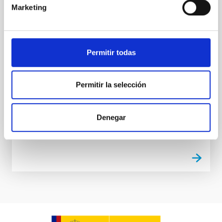
Adenda al Convenio de colaboración entre
Marketing
el IAC, Fundación CajaCanarias y Fundación
La Caixa para el programa internacional de
Becas de Doctorado
Permitir todas
El objeto es la adhesión de la Fundación CajaCanarias
al convenio de colaboración de fecha 23 de enero de
2013 con la finalidad de colaborar conjuntamente en
Permitir la selección
el desarrollo del “Programa Internacional
Fecha en vigor
29/07/2015
-
31/12/2016
Denegar
No vigente