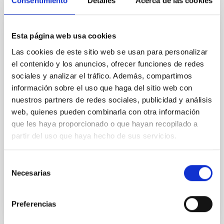
Consentimiento
Detalles
Acerca de las cookies
Convenio de colaboración DECA entre
Esta página web usa cookies
INCYDE y el IAC dentro del proyecto
Las cookies de este sitio web se usan para personalizar
"Incubadora de Alta Tecnología para el
el contenido y los anuncios, ofrecer funciones de redes
fomento de la innovación y la transferencia
sociales y analizar el tráfico. Además, compartimos
de la tecnología a las MICROPYMES"
información sobre el uso que haga del sitio web con
nuestros partners de redes sociales, publicidad y análisis
Este Convenio se suscribe entre ambas partes en
web, quienes pueden combinarla con otra información
cumplimiento de la Cláusula Vigesimotercera de la
que les haya proporcionado o que hayan recopilado a
Convocatoria reguladora de la Concesión de ayudas
partir del uso que haya hecho de sus servicios.
relativas al proyecto Incubadoras de Alta Tecnología
Fecha en vigor
03/07/2018
-
31/12/2023
Selección
No vigente
Necesarias
de
consentimiento
Preferencias