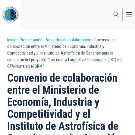
Pasar
al
contenido
principal
Sobrescribir
Inicio
Presentación
Acuerdos de colaboración
Convenio de
colaboración entre el Ministerio de Economía, Industria y
enlaces
Competitividad y el Instituto de Astrofísica de Canarias para la
ejecución del proyecto "Los cuatro Large Size Telescopes (LST) del
de
CTA-Norte en el ORM"
ayuda
Convenio de colaboración
a
entre el Ministerio de
la
Economía, Industria y
navegación
Competitividad y el
Instituto de Astrofísica de