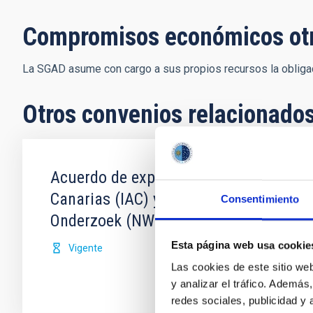
Compromisos económicos ot
La SGAD asume con cargo a sus propios recursos la obligac
Otros convenios relacionado
Acuerdo de explotación científica de l
Canarias (IAC) y Science and Technolo
Consentimiento
Onderzoek (NWO)
Esta página web usa cookie
Vigente
Las cookies de este sitio we
y analizar el tráfico. Ademá
redes sociales, publicidad y