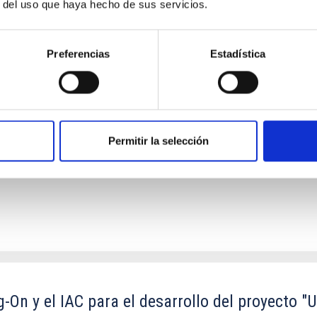
r del uso que haya hecho de sus servicios.
Preferencias
Estadística
copio de Treinta Metros (TMT) en el Observator
 LLC
n el ORM, su futura operación y, cuando así se decida de mutuo ac
Permitir la selección
On y el IAC para el desarrollo del proyecto "U