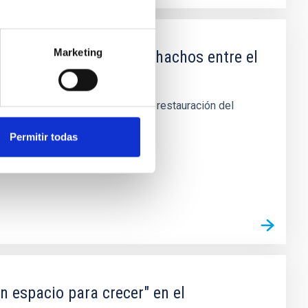
Marketing
io del Roque de los Muchachos entre el
uerdo, su demolición, retirada y restauración del
Permitir todas
n espacio para crecer" en el