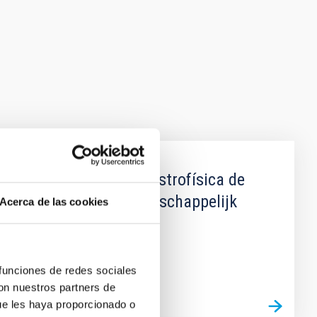
entre el Instituto de Astrofísica de
 Organisatie voor Wetenschappelijk
Acerca de las cookies
 funciones de redes sociales
con nuestros partners de
ue les haya proporcionado o