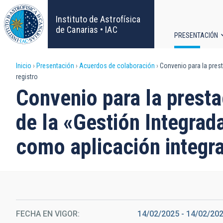
Pasar
al
Instituto de Astrofísica
contenido
de Canarias • IAC
PRESENTACIÓN
principal
Navega
Sobrescribir
Inicio
Presentación
Acuerdos de colaboración
Convenio para la prest
principa
registro
enlaces
Convenio para la presta
de
de la «Gestión Integrad
ayuda
como aplicación integra
a
la
navegación
FECHA EN VIGOR
14/02/2025
-
14/02/20