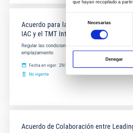
que hayan recopilado a parti
Selección
Necesarias
de
Acuerdo para la instalación del Teles
consentimiento
IAC y el TMT International Observatory
Regular las condiciones para la instalación del TMT e
emplazamiento
Denegar
Fecha en vigor
29/03/2017
-
29/03/2021
No vigente
Acuerdo de Colaboración entre Leading-