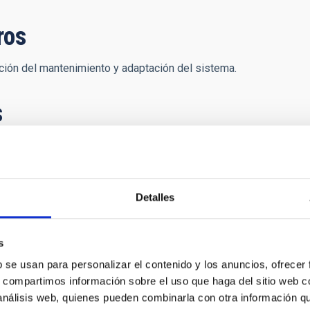
ros
ión del mantenimiento y adaptación del sistema.
s
os telescopios William Herschel e Isaac Newton 
gy Facilities Council (STFC) y la Nederlandese
Detalles
s
b se usan para personalizar el contenido y los anuncios, ofrecer
s, compartimos información sobre el uso que haga del sitio web 
 análisis web, quienes pueden combinarla con otra información q