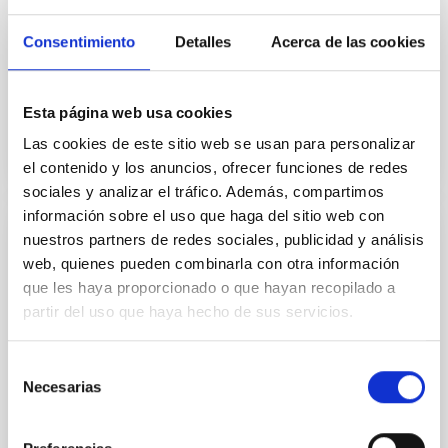
periodo de vigencia del convenio, al alumnado que se
Consentimiento
Detalles
Acerca de las cookies
Fecha en vigor
22/10/2019
-
22/10/2023
No vigente
Esta página web usa cookies
Las cookies de este sitio web se usan para personalizar
el contenido y los anuncios, ofrecer funciones de redes
sociales y analizar el tráfico. Además, compartimos
información sobre el uso que haga del sitio web con
nuestros partners de redes sociales, publicidad y análisis
Convenio de cooperación educativa entre
web, quienes pueden combinarla con otra información
el Instituto de Astrofísica de Canarias y la
que les haya proporcionado o que hayan recopilado a
Universidad Carlos III Madrid
partir del uso que haya hecho de sus servicios.
Establecer la colaboración entre la UC3M y el IAC
para que alumnos del Grado en Humanidades y
Selección
Periodismo de la UC3M puedan realizar prácticas en
Necesarias
de
el IAC.
consentimiento
Fecha en vigor
18/03/2019
-
18/03/2023