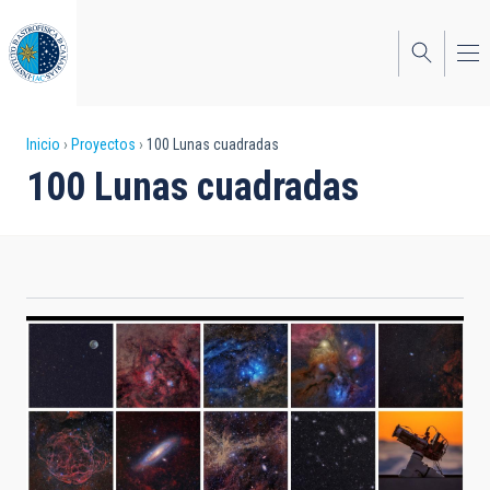
Pasar
al
contenido
principal
Sobrescribir
Inicio
Proyectos
100 Lunas cuadradas
100 Lunas cuadradas
enlaces
de
ayuda
a
la
navegación