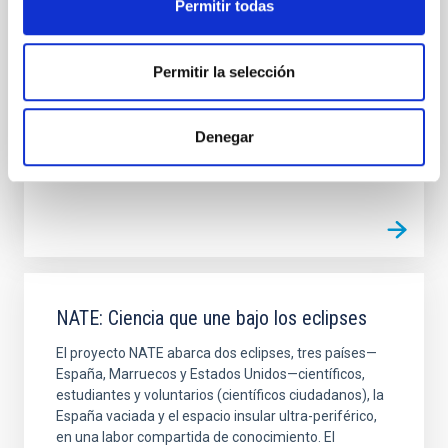
Permitir todas
iniciativa de la Unión Astronómica Internacional que
lo declaró Año Internacional de la Astronomía, y que
Canarias adopta celebrando el Año del Cielo en el
Permitir la selección
marco del Septenio. EL CIELO puede dar lugar no
Alfredo Rafael Rosenberg González
Denegar
Cerrado
NATE: Ciencia que une bajo los eclipses
El proyecto NATE abarca dos eclipses, tres países—
España, Marruecos y Estados Unidos—científicos,
estudiantes y voluntarios (científicos ciudadanos), la
España vaciada y el espacio insular ultra-periférico,
en una labor compartida de conocimiento. El