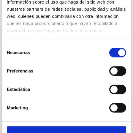
información sobre el uso que haga del sitio web con
VER GALERÍA
nuestros partners de redes sociales, publicidad y análisis
web, quienes pueden combinarla con otra información
que les haya proporcionado o que hayan recopilado a
partir del uso que haya hecho de sus servicios.
Selección
Necesarias
de
consentimiento
Preferencias
Te puede interesar
Estadística
Marketing
El Cielo
El Gobierno de Canarias se encuentra inmerso en la
ejecución del programa Septenio, puesto en marcha
el pasado año. En este 2009 se ha sumado a la