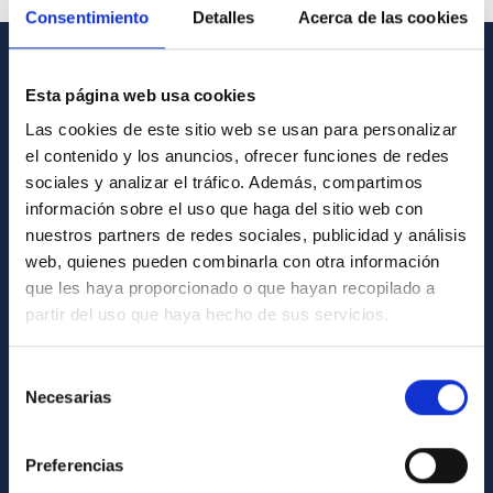
Consentimiento
Detalles
Acerca de las cookies
INFORMACIÓN GENERAL
Esta página web usa cookies
Las cookies de este sitio web se usan para personalizar
Contacto
el contenido y los anuncios, ofrecer funciones de redes
Cómo llegar al IAC
sociales y analizar el tráfico. Además, compartimos
Directorio de personal
información sobre el uso que haga del sitio web con
nuestros partners de redes sociales, publicidad y análisis
Biblioteca
web, quienes pueden combinarla con otra información
Registro general
que les haya proporcionado o que hayan recopilado a
partir del uso que haya hecho de sus servicios.
INFORMACIÓN INSTITUCIONAL
Selección
Legislación
Necesarias
de
Transparencia
consentimiento
Código ético y política antifraude
Preferencias