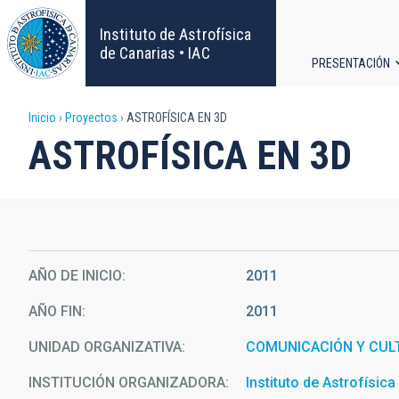
Pasar
al
Instituto de Astrofísica
contenido
de Canarias • IAC
PRESENTACIÓN
principal
Navega
Sobrescribir
Inicio
Proyectos
ASTROFÍSICA EN 3D
principa
ASTROFÍSICA EN 3D
enlaces
de
ayuda
AÑO DE INICIO
2011
a
AÑO FIN
2011
la
UNIDAD ORGANIZATIVA
COMUNICACIÓN Y CULT
navegación
INSTITUCIÓN ORGANIZADORA
Instituto de Astrofísic