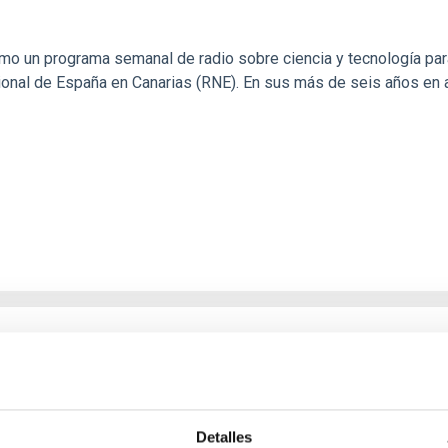
 un programa semanal de radio sobre ciencia y tecnología para t
cional de España en Canarias (RNE). En sus más de seis años en 
ecto RØMER
nsado alguna vez en la luz? ¿Qué es lo más impactante respecto
stra imaginación ¿Te atreves a medirla? Con este proyecto se p
Detalles