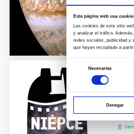
sencilla
Alfr
Esta página web usa cookie
Cerr
Las cookies de este sitio we
y analizar el tráfico. Ademá
redes sociales, publicidad y
que hayan recopilado a parti
Selección
Necesarias
de
NIÉP
consentimiento
Es una i
(UC3), c
CANARIA
Denegar
Alfr
Cerr