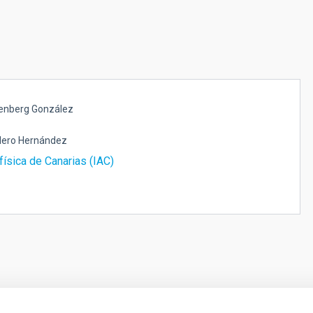
senberg González
lero Hernández
física de Canarias (IAC)