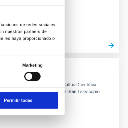
 conocer una de las grandes
 funciones de redes sociales
con nuestros partners de
ue les haya proporcionado o
Marketing
 de su Unidad de Comunicación y Cultura Científica
atorios de Canarias -entre ellas el Gran Telescopio
Museo de la Ciencia y el
Permitir todas