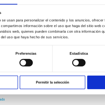
 con una constante universal: c (la velocidad de la luz), dando a
edo Rafael
Rosenberg González
s
ado
b se usan para personalizar el contenido y los anuncios, ofrecer
s, compartimos información sobre el uso que haga del sitio web 
 análisis web, quienes pueden combinarla con otra información q
r del uso que haya hecho de sus servicios.
Preferencias
Estadística
CE
niciativa del Instituto de Astrofísica de Canarias (IAC), a través
on la colaboración de las instituciones científicas de los Observ
S (GTC), el mayor telescopio óptico-infrarrojo del mundo-, del 
Permitir la selección
edo Rafael
Rosenberg González
ado