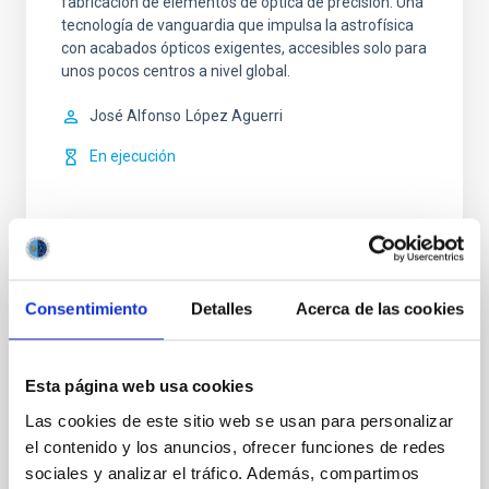
fabricación de elementos de óptica de precisión. Una
tecnología de vanguardia que impulsa la astrofísica
con acabados ópticos exigentes, accesibles solo para
unos pocos centros a nivel global.
José Alfonso
López Aguerri
En ejecución
Consentimiento
Detalles
Acerca de las cookies
EMIR - Espectrógrafo Multiobjeto
InfraRojo
Esta página web usa cookies
EMIR es una cámara de gran campo y espectrógrafo
de resolución intermedia en el infrarrojo cercano
Las cookies de este sitio web se usan para personalizar
instalado en el telescopio GTC en el Observatorio del
el contenido y los anuncios, ofrecer funciones de redes
Roque de Los Muchachos.
sociales y analizar el tráfico. Además, compartimos