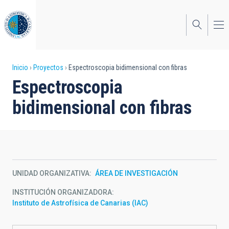
Pasar
al
contenido
principal
Sobrescribir
Inicio
Proyectos
Espectroscopia bidimensional con fibras
Espectroscopia
enlaces
bidimensional con fibras
de
ayuda
a
la
UNIDAD ORGANIZATIVA
ÁREA DE INVESTIGACIÓN
navegación
INSTITUCIÓN ORGANIZADORA
Instituto de Astrofísica de Canarias (IAC)