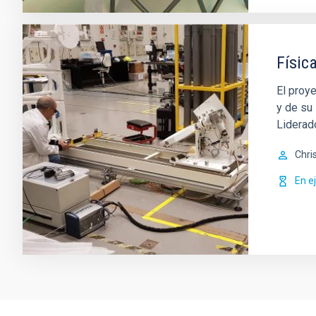
Físic
El proy
y de su 
Liderad
Chri
En e