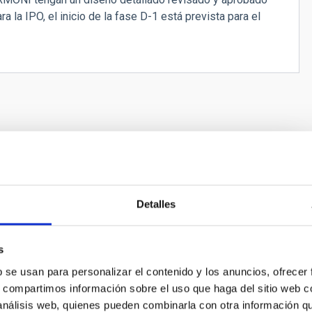
a la IPO, el inicio de la fase D-1 está prevista para el
no de los dos instrumentos científicos de primera luz
Detalles
uropeo (Extremely Large Telescope). Es un
 de campo integral de alta resolución angular, en el
s
e infrarrojo cercano, y con una resolución espectral que
 ~ 4000 y R ~ 20000
b se usan para personalizar el contenido y los anuncios, ofrecer
s, compartimos información sobre el uso que haga del sitio web 
oña
García Lorenzo
 análisis web, quienes pueden combinarla con otra información q