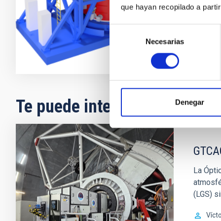
Evencio
Me
que hayan recopilado a parti
En ejecuci
Selección
Necesarias
de
consentimiento
Te puede interesar
Denegar
GTCAO
La Óptic
atmosfér
(LGS) si
Víct