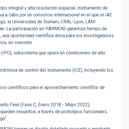
o integral y alta resolución espacial, instrumento de
eva a cabo por un consorcio internacional en el que el IAC
urgo, la Universidad de Durham, CRAL-Lyon, LAM-
an. La participación en HARMONI garantiza tiempo de
una oportunidad científica única para los investigadores
cos, en concreto:
ica (IPO), subsistema que opera en condiciones de alto
lectrónica de control del instrumento (ICE), incluyendo los
asos científicos para el aprovechamiento científico de
seño Final (Fase C, Enero 2018 - Mayo 2022),
 queden resueltos, a través de prototipos funcionales,
go”.
RMONI tengan un diseño detallado revisado y aprobado