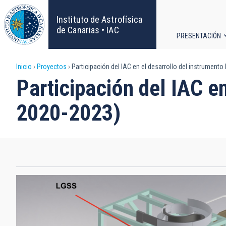
Pasar
al
Instituto de Astrofísica
contenido
de Canarias • IAC
PRESENTACIÓN
principal
Navega
Sobrescribir
Inicio
Proyectos
Participación del IAC en el desarrollo del instrumen
principa
Participación del IAC 
enlaces
2020-2023)
de
ayuda
a
la
navegación