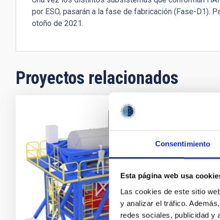
por ESO, pasarán a la fase de fabricación (Fase-D1). Par
otoño de 2021.
Proyectos relacionados
HARMONI
HARMONI es u
Consentimiento
para el ELT e
espectrógrafo
Esta página web usa cookie
rango óptico 
varía entre R
Las cookies de este sitio we
y analizar el tráfico. Ademá
María Beg
redes sociales, publicidad y