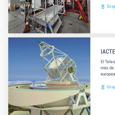
En e
IACTE
El Tele
más de 3
europea
En e