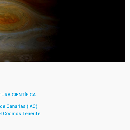
URA CIENTÍFICA
a de Canarias (IAC)
el Cosmos Tenerife