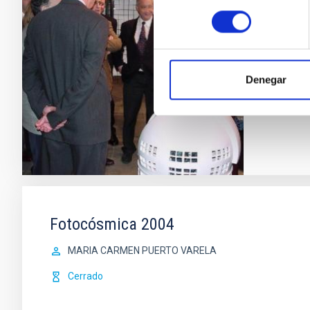
consentimiento
El próx
Cruz de
organiza
MAR
Denegar
Cerr
Fotocósmica 2004
MARIA CARMEN PUERTO VARELA
Cerrado