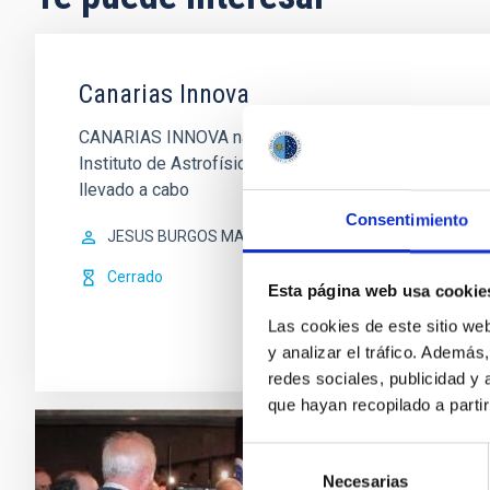
Canarias Innova
CANARIAS INNOVA nace el 2 de julio del año 2000 como
Instituto de Astrofísica de Canarias (IAC) y Radio Na
llevado a cabo
Consentimiento
JESUS BURGOS MARTIN
Cerrado
Esta página web usa cookie
Las cookies de este sitio we
y analizar el tráfico. Ademá
redes sociales, publicidad y
que hayan recopilado a parti
Selección
20 añ
Necesarias
de