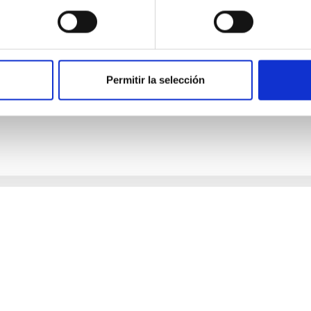
imo martes, 16 de noviembre, a las 13:30h, en el antiguo Conven
 La Palma Inauguración de la exposición "20 años de Astronomía
da por el Instituto de Astrofísica de Canarias con la financiación
IA CARMEN PUERTO VARELA
Permitir la selección
ado