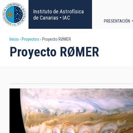
Pasar
al
Instituto de Astrofísica
contenido
de Canarias • IAC
PRESENTACIÓN
principal
Navega
Sobrescribir
Inicio
Proyectos
Proyecto RØMER
principa
Proyecto RØMER
enlaces
de
ayuda
a
la
navegación