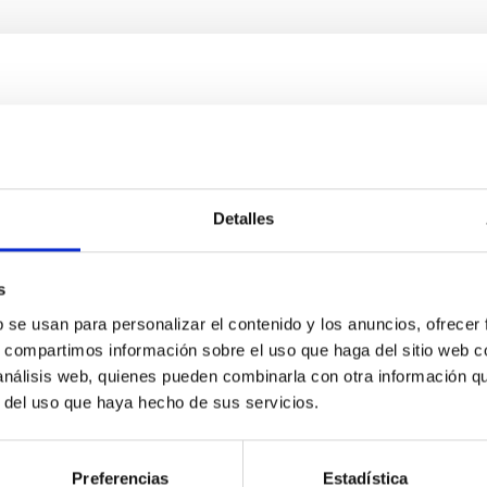
 un programa semanal de radio sobre ciencia y tecnología para t
cional de España en Canarias (RNE). En sus más de seis años en 
Detalles
s
b se usan para personalizar el contenido y los anuncios, ofrecer
s, compartimos información sobre el uso que haga del sitio web 
 análisis web, quienes pueden combinarla con otra información q
r del uso que haya hecho de sus servicios.
os de Astronomía en Canarias
Preferencias
Estadística