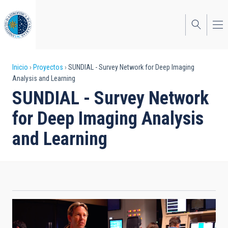
Pasar
al
contenido
principal
Sobrescribir
Inicio
Proyectos
SUNDIAL - Survey Network for Deep Imaging
Analysis and Learning
enlaces
SUNDIAL - Survey Network
de
for Deep Imaging Analysis
ayuda
and Learning
a
la
navegación