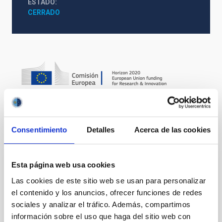
ESTADO
CERRADO
Te puede interesar
Consentimiento
Detalles
Acerca de las cookies
Esta página web usa cookies
Detailed Anatomy of GALaxies - DAGAL
Las cookies de este sitio web se usan para personalizar
DAGAL is an ambitious network formed of six
el contenido y los anuncios, ofrecer funciones de redes
research groups in Spain, Germany, Finland, France,
sociales y analizar el tráfico. Además, compartimos
and the Netherlands. The network will collaborate
información sobre el uso que haga del sitio web con
very closely with the Spitzer Survey of Stellar