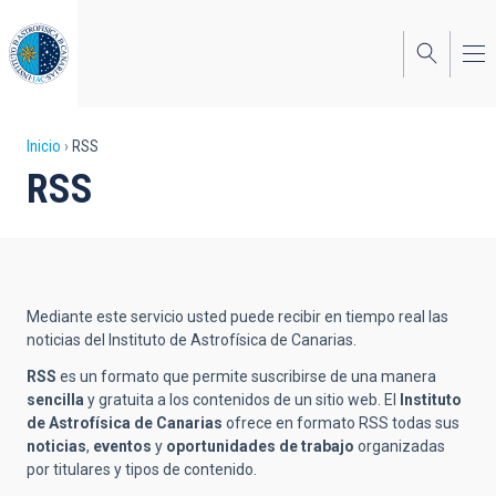
Pasar
al
contenido
principal
Sobrescribir
Inicio
RSS
RSS
enlaces
de
ayuda
a
Mediante este servicio usted puede recibir en tiempo real las
la
noticias del Instituto de Astrofísica de Canarias.
navegación
RSS
es un formato que permite suscribirse de una manera
sencilla
y gratuita a los contenidos de un sitio web. El
Instituto
de Astrofísica de Canarias
ofrece en formato RSS todas sus
noticias
,
eventos
y
oportunidades de trabajo
organizadas
por titulares y tipos de contenido.