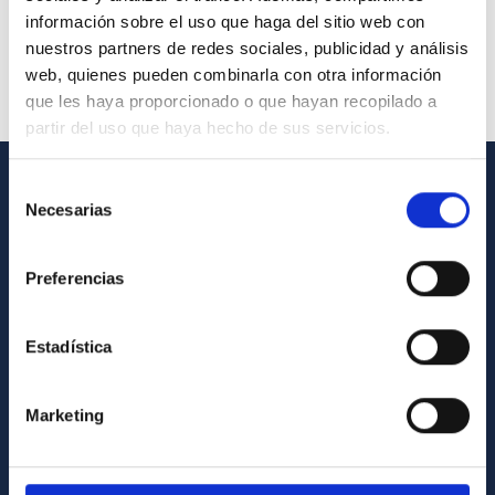
información sobre el uso que haga del sitio web con
nuestros partners de redes sociales, publicidad y análisis
web, quienes pueden combinarla con otra información
que les haya proporcionado o que hayan recopilado a
partir del uso que haya hecho de sus servicios.
Selección
INFORMACIÓN GENERAL
Necesarias
de
consentimiento
Contacto
Preferencias
Cómo llegar al IAC
Directorio de personal
Estadística
Biblioteca
Registro general
Marketing
INFORMACIÓN INSTITUCIONAL