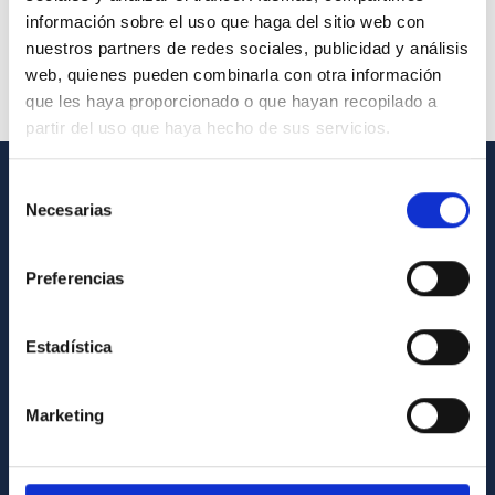
información sobre el uso que haga del sitio web con
nuestros partners de redes sociales, publicidad y análisis
web, quienes pueden combinarla con otra información
que les haya proporcionado o que hayan recopilado a
partir del uso que haya hecho de sus servicios.
Selección
INFORMACIÓN GENERAL
Necesarias
de
consentimiento
Contacto
Preferencias
Cómo llegar al IAC
Directorio de personal
Estadística
Biblioteca
Registro general
Marketing
INFORMACIÓN INSTITUCIONAL