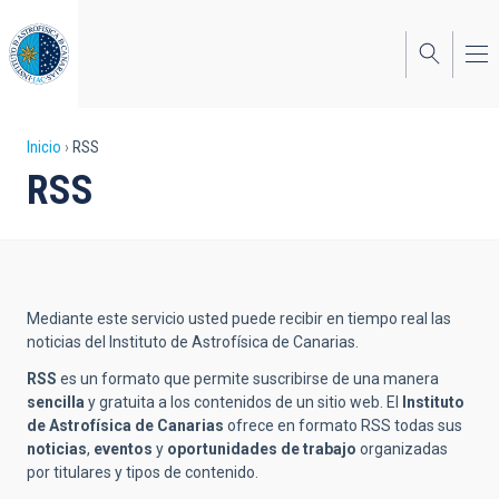
Pasar
al
contenido
principal
Sobrescribir
Inicio
RSS
RSS
enlaces
de
ayuda
a
Mediante este servicio usted puede recibir en tiempo real las
la
noticias del Instituto de Astrofísica de Canarias.
navegación
RSS
es un formato que permite suscribirse de una manera
sencilla
y gratuita a los contenidos de un sitio web. El
Instituto
de Astrofísica de Canarias
ofrece en formato RSS todas sus
noticias
,
eventos
y
oportunidades de trabajo
organizadas
por titulares y tipos de contenido.