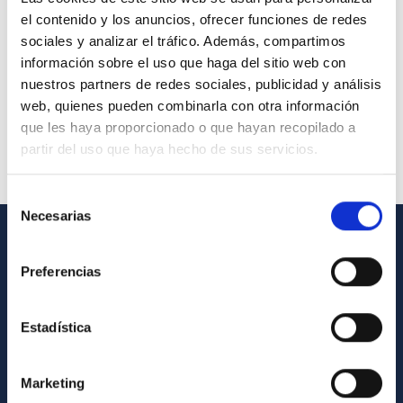
el contenido y los anuncios, ofrecer funciones de redes
sociales y analizar el tráfico. Además, compartimos
información sobre el uso que haga del sitio web con
nuestros partners de redes sociales, publicidad y análisis
web, quienes pueden combinarla con otra información
que les haya proporcionado o que hayan recopilado a
partir del uso que haya hecho de sus servicios.
Selección
Necesarias
de
consentimiento
INFORMACIÓN GENERAL
Preferencias
Contacto
Cómo llegar al IAC
Estadística
Directorio de personal
Marketing
Biblioteca