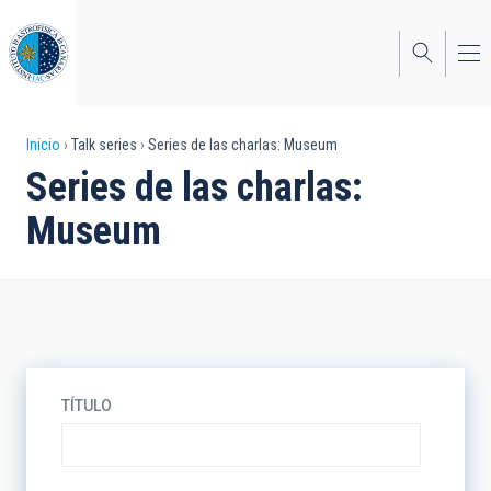
Pasar
al
contenido
principal
Sobrescribir
Inicio
Talk series
Series de las charlas: Museum
Series de las charlas:
enlaces
Museum
de
ayuda
a
la
navegación
TÍTULO