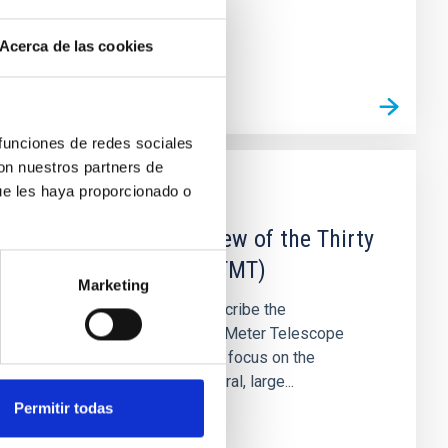
Acerca de las cookies
 funciones de redes sociales
con nuestros partners de
ue les haya proporcionado o
CHARLA
A Technical Overview of the Thirty
Meter Telescope (TMT)
Marketing
This presentation will describe the
subsystems of the Thirty Meter Telescope
Observatory (TMT), with a focus on the
technical aspects. In general, large...
Permitir todas