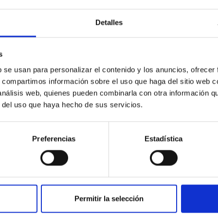
Detalles
s
b se usan para personalizar el contenido y los anuncios, ofrecer
s, compartimos información sobre el uso que haga del sitio web 
 análisis web, quienes pueden combinarla con otra información q
CHARLA
r del uso que haya hecho de sus servicios.
A new 3DTV camera:
demonstration and AO
Preferencias
Estadística
applications
The CAFADIS project has developed a new 3D
camera based on the plenoptic concept. Phase
and depth can be measured at the same time
Permitir la selección
and in real time. In fact...