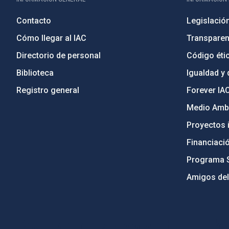
Contacto
Legislació
Cómo llegar al IAC
Transparen
Directorio de personal
Código étic
Biblioteca
Igualdad y 
Registro general
Forever IA
Medio Ambi
Proyectos i
Financiaci
Programa 
Amigos del
PostFooter > Newsletter link