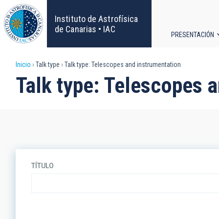
Pasar
al
Instituto de Astrofísica
contenido
de Canarias • IAC
PRESENTACIÓN
principal
Navega
Sobrescribir
Inicio
Talk type
Talk type: Telescopes and instrumentation
principa
Talk type: Telescopes a
enlaces
de
ayuda
a
TÍTULO
la
navegación