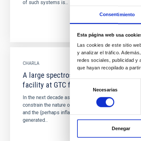
of such systems is...
Consentimiento
Esta página web usa cookie
Las cookies de este sitio we
y analizar el tráfico. Ademá
redes sociales, publicidad y
CHARLA
que hayan recopilado a parti
A large spectroscopic survey
Selección
facility at GTC for the next decade
Necesarias
de
In the next decade astronomers will attempt to
consentimiento
constrain the nature of dark matter, dark energy
and the (perhaps inflationary) processes which
generated...
Denegar