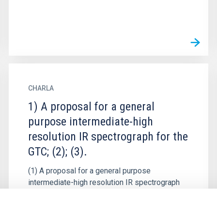
CHARLA
1) A proposal for a general
purpose intermediate-high
resolution IR spectrograph for the
GTC; (2); (3).
(1) A proposal for a general purpose
intermediate-high resolution IR spectrograph
for the GTC / Propuesta para un espectrógrafo
IR de resolución intermedia-alta...