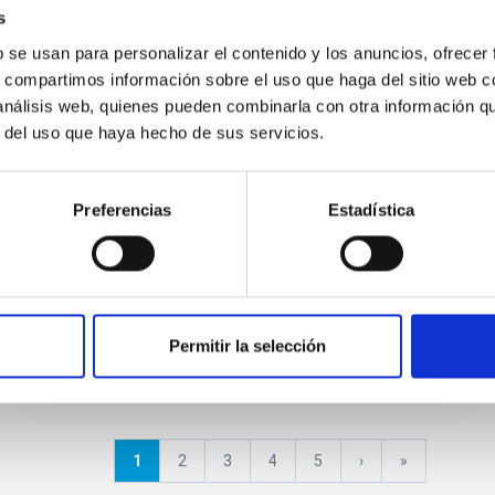
El IAC colabora en el proyecto
s
LIFE Natura@Night que promueve
b se usan para personalizar el contenido y los anuncios, ofrecer
s, compartimos información sobre el uso que haga del sitio web 
la lucha contra la contaminación
 análisis web, quienes pueden combinarla con otra información q
lumínica
r del uso que haya hecho de sus servicios.
El Instituto de Astrofísica de Canarias (IAC)
colabora en el proyecto LIFE Natura@Night que
Preferencias
Estadística
se desarrolla en Madeira, Azores y Canarias
con el objeto de...
Permitir la selección
Página
1
Página
2
Página
3
Página
4
Página
5
Siguiente
›
última
»
actual
página
página