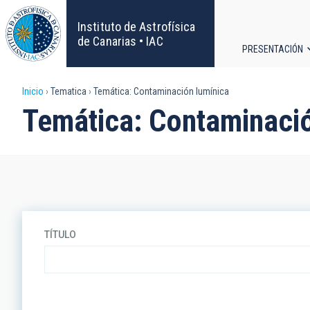
Pasar
al
Instituto de Astrofísica
contenido
de Canarias • IAC
PRESENTACIÓN
principal
Navega
Sobrescribir
Inicio
Tematica
Temática: Contaminación lumínica
principa
Temática: Contaminaci
enlaces
de
ayuda
a
TÍTULO
la
navegación