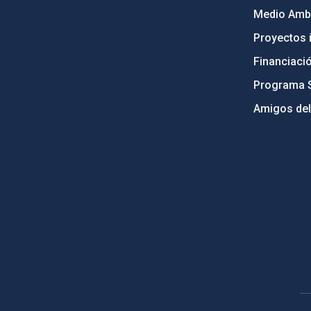
Medio Ambi
Proyectos i
Financiaci
Programa 
Amigos del
PostFooter > Newsletter link