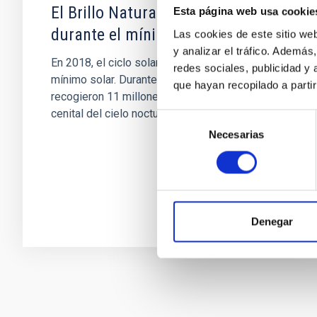
El Brillo Natural de la Noche
Esta página web usa cookie
durante el mínimo solar
Las cookies de este sitio we
y analizar el tráfico. Ademá
En 2018, el ciclo solar 24 entró en una fase de
redes sociales, publicidad y
mínimo solar. Durante este periodo, se
que hayan recopilado a parti
recogieron 11 millones de datos de brillo
cenital del cielo nocturno (NSB...
Selección
Necesarias
de
consentimiento
Denegar
Paginación