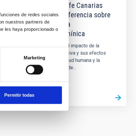
El IAC y SEO/BirdLife Canarias
organizan una conferencia sobre
 funciones de redes sociales
con nuestros partners de
las amenazas de la
ue les haya proporcionado o
contaminación lumínica
Especialistas abordarán el impacto de la
iluminación artificial excesiva y sus efectos
Marketing
sobre la astronomía, la salud humana y la
biodiversidad El Instituto de...
Permitir todas