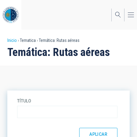
Pasar
al
contenido
principal
Sobrescribir
Inicio
Tematica
Temática: Rutas aéreas
Temática: Rutas aéreas
enlaces
de
ayuda
a
la
TÍTULO
navegación