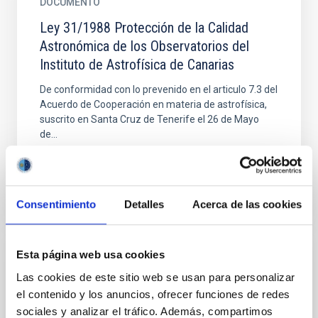
DOCUMENTO
Ley 31/1988 Protección de la Calidad
Astronómica de los Observatorios del
Instituto de Astrofísica de Canarias
De conformidad con lo prevenido en el articulo 7.3 del
Acuerdo de Cooperación en materia de astrofísica,
suscrito en Santa Cruz de Tenerife el 26 de Mayo
de...
LEY 31/1988 PROTECCIÓN DE LA CALIDAD
Consentimiento
Detalles
Acerca de las cookies
ASTRONÓMICA DE LOS OBSERVATORIOS DEL IAC
Esta página web usa cookies
DOCUMENTO
Las cookies de este sitio web se usan para personalizar
Procedimiento de ocupación y espacios
el contenido y los anuncios, ofrecer funciones de redes
Aéreos protegidos. (A partir de FL070, es
sociales y analizar el tráfico. Además, compartimos