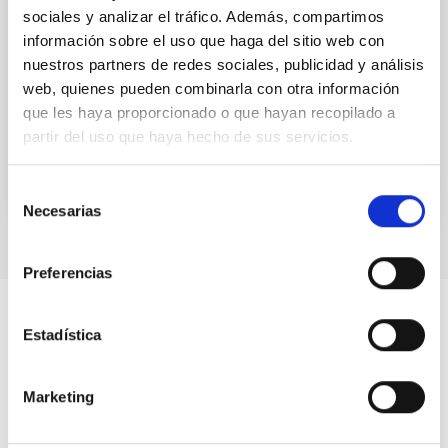
sociales y analizar el tráfico. Además, compartimos
sinergias con el entorno productivo
información sobre el uso que haga del sitio web con
Otro de los propósitos del IAC es aumentar el valor de
nuestros partners de redes sociales, publicidad y análisis
los resultados de investigación que se generan en el
web, quienes pueden combinarla con otra información
centro. La transferencia de conocimiento para el...
que les haya proporcionado o que hayan recopilado a
partir del uso que haya hecho de sus servicios.
Selección
Necesarias
de
consentimiento
Preferencias
Estadística
Marketing