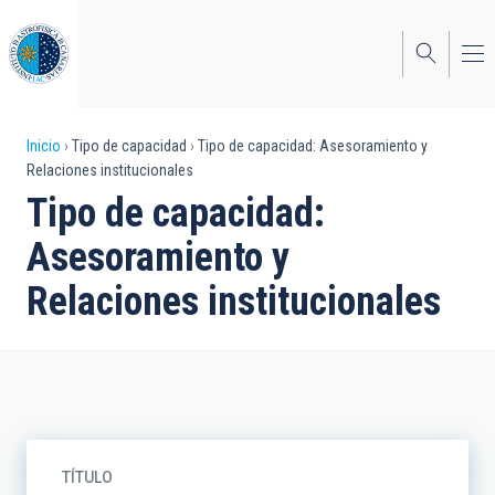
Pasar
al
contenido
principal
Sobrescribir
Inicio
Tipo de capacidad
Tipo de capacidad: Asesoramiento y
Relaciones institucionales
enlaces
Tipo de capacidad:
de
Asesoramiento y
ayuda
Relaciones institucionales
a
la
navegación
TÍTULO