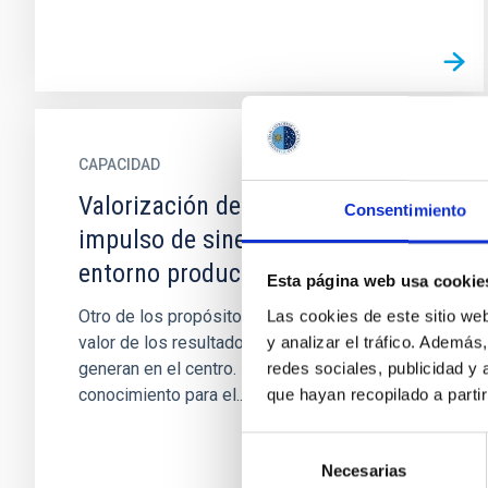
CAPACIDAD
Valorización de tecnología e
Consentimiento
impulso de sinergias con el
entorno productivo
Esta página web usa cookie
Otro de los propósitos del IAC es aumentar el
Las cookies de este sitio we
valor de los resultados de investigación que se
y analizar el tráfico. Ademá
generan en el centro. La transferencia de
redes sociales, publicidad y
conocimiento para el...
que hayan recopilado a parti
Selección
Necesarias
de