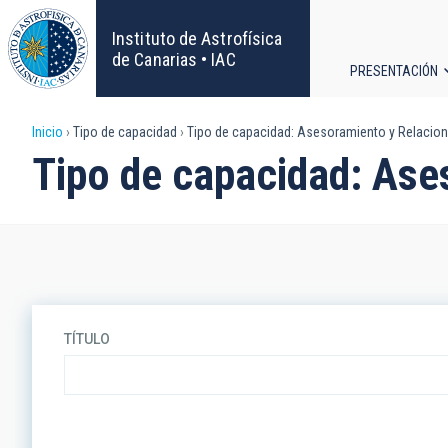
Pasar
al
Instituto de Astrofísica
contenido
de Canarias • IAC
PRESENTACIÓN
principal
Navega
Sobrescribir
Inicio
Tipo de capacidad
Tipo de capacidad: Asesoramiento y Relacione
principa
Tipo de capacidad: Ase
enlaces
de
ayuda
a
TÍTULO
la
navegación