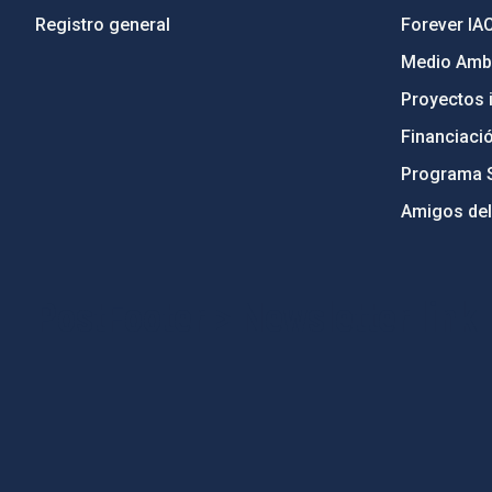
Registro general
Forever IA
Medio Ambi
Proyectos i
Financiaci
Programa 
Amigos del
PostFooter > Newsletter link