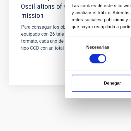
Oscillations of stars space
Las cookies de este sitio we
y analizar el tráfico. Ademá
mission
redes sociales, publicidad y
que hayan recopilado a parti
Para conseguir los objetivos, PLATO estará
equipado con 26 telescopios de pequeño
Selección
formato, cada uno de ellos con 4 detectores
Necesarias
de
tipo CCD con un total de 80...
consentimiento
Denegar
Paginación