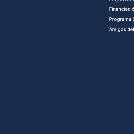
Financiaci
Programa 
Amigos del
PostFooter > Newsletter link