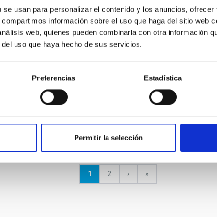
b se usan para personalizar el contenido y los anuncios, ofrecer
s, compartimos información sobre el uso que haga del sitio web 
 análisis web, quienes pueden combinarla con otra información q
r del uso que haya hecho de sus servicios.
Preferencias
Estadística
Permitir la selección
Página
1
Página
2
Siguiente
›
última
»
actual
página
página