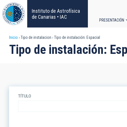
Pasar
al
Instituto de Astrofísica
contenido
de Canarias • IAC
PRESENTACIÓN
principal
Navega
Sobrescribir
Inicio
Tipo de instalacion
Tipo de instalación: Espacial
principa
Tipo de instalación: Es
enlaces
de
ayuda
a
TÍTULO
la
navegación