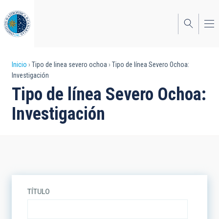
Pasar
al
contenido
principal
Sobrescribir
Inicio
Tipo de linea severo ochoa
Tipo de línea Severo Ochoa:
Investigación
enlaces
Tipo de línea Severo Ochoa:
de
Investigación
ayuda
a
la
navegación
TÍTULO