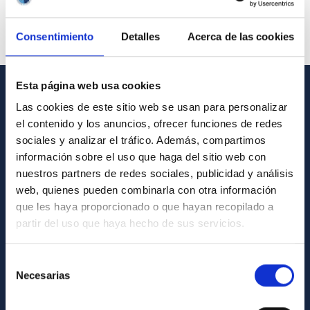
Consentimiento
Detalles
Acerca de las cookies
Esta página web usa cookies
INFORMACIÓN GENERAL
Las cookies de este sitio web se usan para personalizar
el contenido y los anuncios, ofrecer funciones de redes
Contacto
sociales y analizar el tráfico. Además, compartimos
información sobre el uso que haga del sitio web con
Cómo llegar al IAC
nuestros partners de redes sociales, publicidad y análisis
Directorio de personal
web, quienes pueden combinarla con otra información
Biblioteca
que les haya proporcionado o que hayan recopilado a
partir del uso que haya hecho de sus servicios.
Registro general
Selección
INFORMACIÓN INSTITUCIONAL
Necesarias
de
Legislación
consentimiento