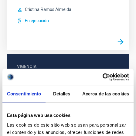
Cristina
Ramos Almeida
En ejecución
VIGENCIA
NO VIGENTE
ÁMBITO
EUROPEO
Consentimiento
Detalles
Acerca de las cookies
TIPO DE FINANCIACIÓN
PÚBLICA
Esta página web usa cookies
Las cookies de este sitio web se usan para personalizar
Formación y Evolución de Galaxias (FYEG)
el contenido y los anuncios, ofrecer funciones de redes