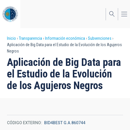
Pasar
al
contenido
principal
Sobrescribir
Inicio
Transparencia
Información económica
Subvenciones
Aplicación de Big Data para el Estudio de la Evolución de los Agujeros
enlaces
Negros
de
Aplicación de Big Data para
ayuda
el Estudio de la Evolución
a
de los Agujeros Negros
la
navegación
CÓDIGO EXTERNO
BID4BEST G.A.860744