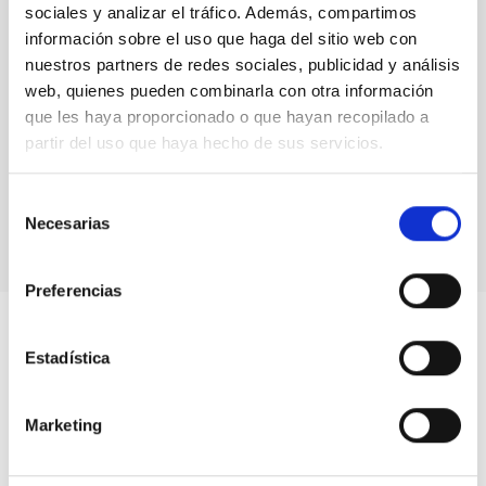
Instrumentación infrarroja
Instrumentación visible
sociales y analizar el tráfico. Además, compartimos
información sobre el uso que haga del sitio web con
nuestros partners de redes sociales, publicidad y análisis
web, quienes pueden combinarla con otra información
que les haya proporcionado o que hayan recopilado a
partir del uso que haya hecho de sus servicios.
Selección
Necesarias
de
consentimiento
Preferencias
Estadística
Marketing