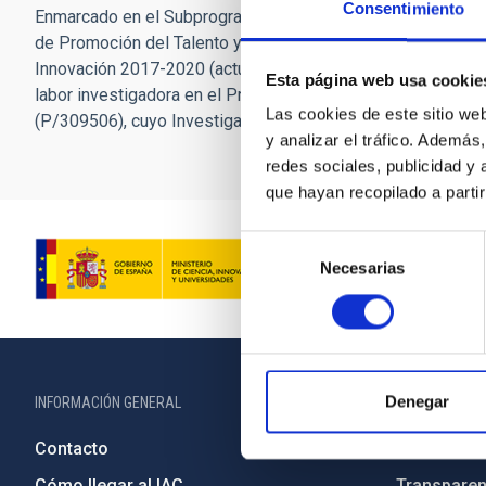
Consentimiento
Enmarcado en el Subprograma Estatal de Formación y en el 
de Promoción del Talento y su Empleabilidad, en el marco de
Innovación 2017-2020 (actuación Juan de la Cierva-Incorpora
Esta página web usa cookie
labor investigadora en el Proyecto específico de investiga
Las cookies de este sitio we
(P/309506), cuyo Investigador Principal es el Prof. Rafael
y analizar el tráfico. Ademá
redes sociales, publicidad y
que hayan recopilado a parti
Selección
Necesarias
de
consentimiento
Denegar
INFORMACIÓN GENERAL
INFORMACIÓN 
Contacto
Legislació
Cómo llegar al IAC
Transparen