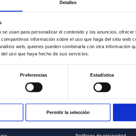
Detalles
Subprograma Estatal de Incorporación, del Programa Estatal
l Plan Estatal de Investigación Científica y Técnica y de
ción), convocatoria 2018, el investigador desarrollará su
s
ción “Estrellas de Baja Masa, enanas Marrones y Planetas”
b se usan para personalizar el contenido y los anuncios, ofrecer
 Rebolo López.
s, compartimos información sobre el uso que haga del sitio web 
 análisis web, quienes pueden combinarla con otra información q
r del uso que haya hecho de sus servicios.
Preferencias
Estadística
Permitir la selección
INSTITUCIONAL
PORTAL DEL IAC
n
Mapa web
cia
Políticas de privacidad