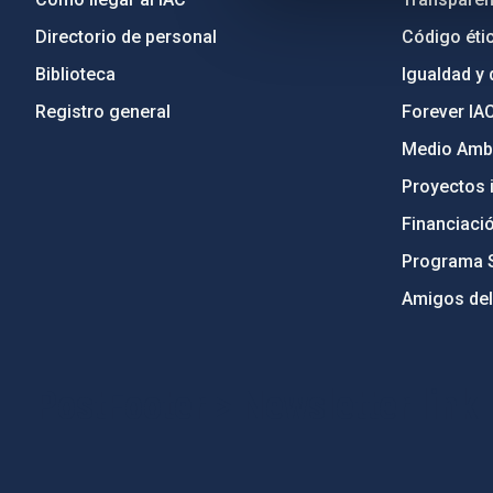
Directorio de personal
Código étic
Biblioteca
Igualdad y 
Registro general
Forever IA
Medio Ambi
Proyectos i
Financiaci
Programa 
Amigos del
PostFooter > Newsletter link