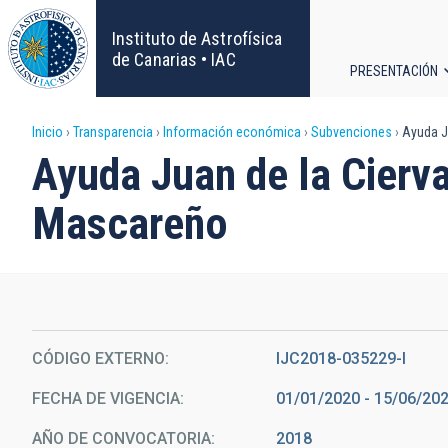
Pasar
al
Instituto de Astrofísica
contenido
de Canarias • IAC
PRESENTACIÓN
principal
Navega
Sobrescribir
Inicio
Transparencia
Información económica
Subvenciones
Ayuda Ju
principa
Ayuda Juan de la Cierv
enlaces
Mascareño
de
ayuda
a
la
CÓDIGO EXTERNO
IJC2018-035229-I
FECHA DE VIGENCIA
01/01/2020 - 15/06/20
navegación
AÑO DE CONVOCATORIA
2018