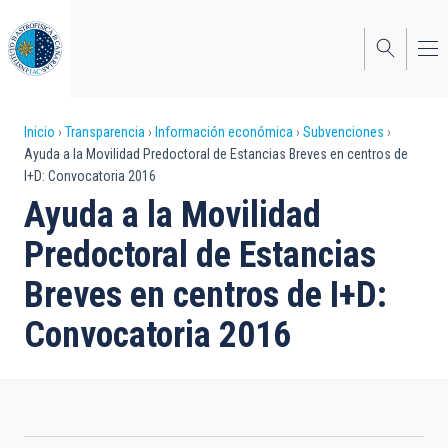
Pasar
al
contenido
principal
Sobrescribir
Inicio
Transparencia
Información económica
Subvenciones
Ayuda a la Movilidad Predoctoral de Estancias Breves en centros de
enlaces
I+D: Convocatoria 2016
de
Ayuda a la Movilidad
ayuda
Predoctoral de Estancias
a
Breves en centros de I+D:
la
Convocatoria 2016
navegación