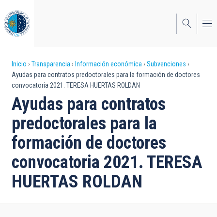
Pasar
al
contenido
principal
Sobrescribir
Inicio
Transparencia
Información económica
Subvenciones
Ayudas para contratos predoctorales para la formación de doctores
enlaces
convocatoria 2021. TERESA HUERTAS ROLDAN
de
Ayudas para contratos
ayuda
predoctorales para la
a
formación de doctores
la
convocatoria 2021. TERESA
navegación
HUERTAS ROLDAN