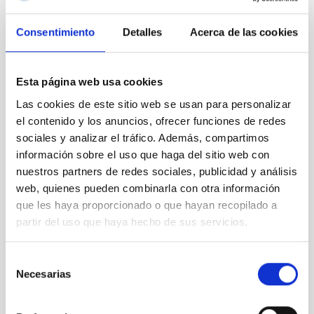
NACIONAL
TIPO DE FINANCIACIÓN
Consentimiento
Detalles
Acerca de las cookies
PÚBLICA
ESTADO
CONCEDIDA
Esta página web usa cookies
Las cookies de este sitio web se usan para personalizar
el contenido y los anuncios, ofrecer funciones de redes
sociales y analizar el tráfico. Además, compartimos
información sobre el uso que haga del sitio web con
nuestros partners de redes sociales, publicidad y análisis
web, quienes pueden combinarla con otra información
que les haya proporcionado o que hayan recopilado a
partir del uso que haya hecho de sus servicios.
Selección
Necesarias
de
consentimiento