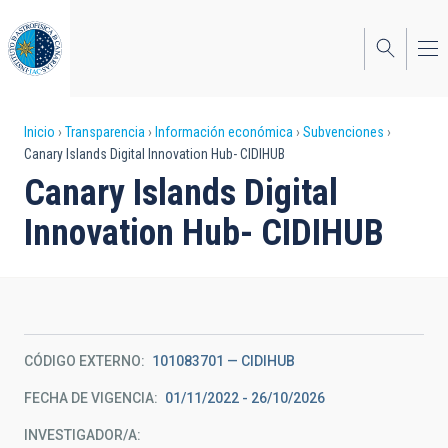
Pasar
al
contenido
principal
Sobrescribir
Inicio
Transparencia
Información económica
Subvenciones
Canary Islands Digital Innovation Hub- CIDIHUB
enlaces
Canary Islands Digital
de
Innovation Hub- CIDIHUB
ayuda
a
la
navegación
CÓDIGO EXTERNO
101083701 — CIDIHUB
FECHA DE VIGENCIA
01/11/2022 - 26/10/2026
INVESTIGADOR/A