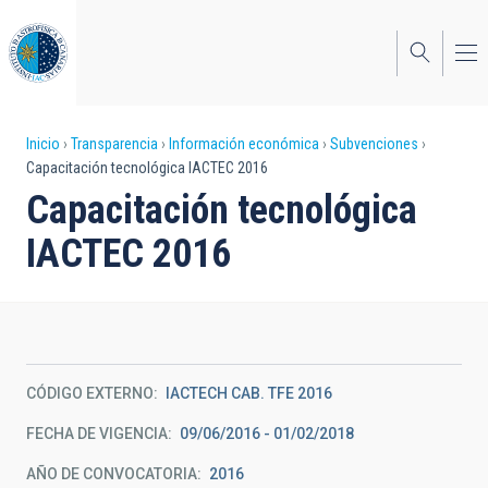
Pasar
al
contenido
principal
Sobrescribir
Inicio
Transparencia
Información económica
Subvenciones
Capacitación tecnológica IACTEC 2016
enlaces
Capacitación tecnológica
de
IACTEC 2016
ayuda
a
la
navegación
CÓDIGO EXTERNO
IACTECH CAB. TFE 2016
FECHA DE VIGENCIA
09/06/2016 - 01/02/2018
AÑO DE CONVOCATORIA
2016