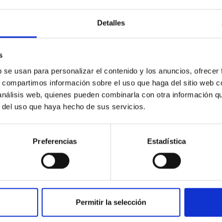
ación de la misión PLATO; además contiene trabajos
us temas científicas principales) y en estrellas binarias. El
observaciones de seguimiento de candidatos a planetas es una
Detalles
orcio líder KESPRINT. La caracterización detallada de la atmosfera
importante en una propuesta para el Early Release Science del
s al tiempo regular del JWST, enfocada en la observación de
s
 añadirán valor científico a los descubrimientos hechos por la
b se usan para personalizar el contenido y los anuncios, ofrecer
s, compartimos información sobre el uso que haga del sitio web 
 análisis web, quienes pueden combinarla con otra información q
r del uso que haya hecho de sus servicios.
Preferencias
Estadística
Permitir la selección
INSTITUCIONAL
PORTAL DEL IAC