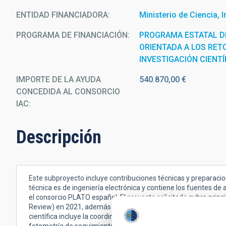
ENTIDAD FINANCIADORA
Ministerio de Ciencia, 
PROGRAMA DE FINANCIACIÓN
PROGRAMA ESTATAL DE
ORIENTADA A LOS RET
INVESTIGACIÓN CIENTÍ
IMPORTE DE LA AYUDA
540.870,00 €
CONCEDIDA AL CONSORCIO
IAC
Descripción
Este subproyecto incluye contribuciones técnicas y preparacion
técnica es de ingeniería electrónica y contiene los fuentes de
el consorcio PLATO español. El proyecto solicitado cubre princi
Review) en 2021, además de inicios de la construcción del pre-f
científica incluye la coordinación de varios paquetes de traba