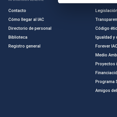
Contacto
Legislació
Cómo llegar al IAC
Transparen
Directorio de personal
Código étic
Biblioteca
Igualdad y 
Registro general
Forever IA
Medio Ambi
Proyectos i
Financiaci
Programa 
Amigos del
PostFooter > Newsletter link