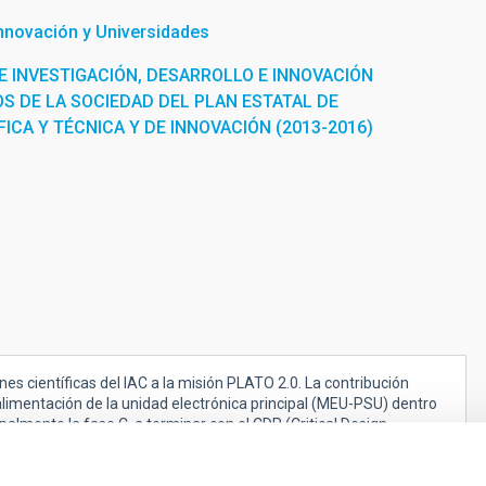
Innovación y Universidades
 INVESTIGACIÓN, DESARROLLO E INNOVACIÓN
OS DE LA SOCIEDAD DEL PLAN ESTATAL DE
FICA Y TÉCNICA Y DE INNOVACIÓN (2013-2016)
es científicas del IAC a la misión PLATO 2.0. La contribución
 alimentación de la unidad electrónica principal (MEU-PSU) dentro
palmente la fase C, a terminar con el CDR (Critical Design
light y flightmodule (PFM y FM) de la fase D. La contribución
jo (planetas circumbinarias; 2 paquetes relacionadas con