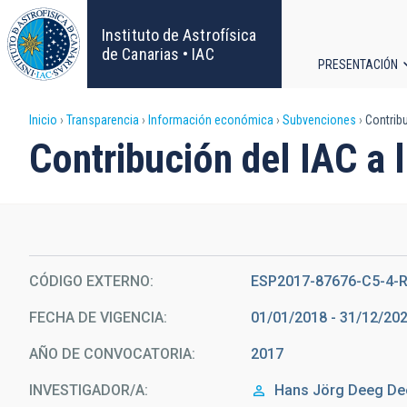
Pasar
al
Instituto de Astrofísica
contenido
de Canarias • IAC
PRESENTACIÓN
principal
Navega
Sobrescribir
Inicio
Transparencia
Información económica
Subvenciones
Contribu
principa
Contribución del IAC a
enlaces
de
ayuda
CÓDIGO EXTERNO
ESP2017-87676-C5-4-
a
FECHA DE VIGENCIA
01/01/2018 - 31/12/20
la
AÑO DE CONVOCATORIA
2017
navegación
INVESTIGADOR/A
Hans Jörg
Deeg De