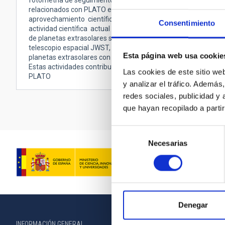
fotometría de seguimiento terrestre) enfocados en la prepar
relacionados con PLATO en tareas de asterosismología (una de s
aprovechamiento científico de la misión Kepler/K2 mediante 
Consentimiento
actividad científica actual a la cual contribuyamos en el cons
de planetas extrasolares se perseguirá con una contribución 
telescopio espacial JWST, lo cual será seguido con propuesta
Esta página web usa cookie
planetas extrasolares con comportamiento irregular.
Estas actividades contribuyen a prepararse para observaciones
Las cookies de este sitio we
PLATO
y analizar el tráfico. Ademá
redes sociales, publicidad y
que hayan recopilado a parti
Selección
Necesarias
de
consentimiento
Denegar
INFORMACIÓN GENERAL
INFORMACIÓN 