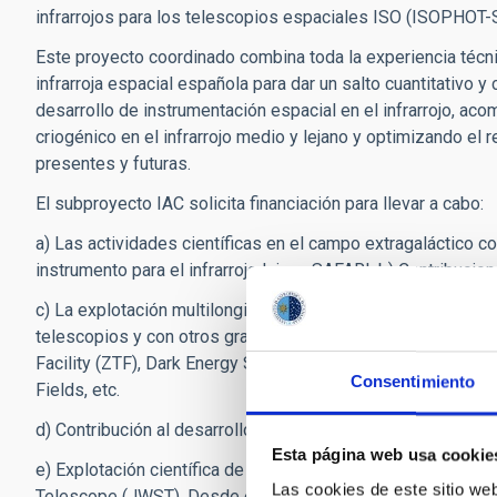
infrarrojos para los telescopios espaciales ISO (ISOPHOT-
Este proyecto coordinado combina toda la experiencia técni
infrarroja espacial española para dar un salto cuantitativo y 
desarrollo de instrumentación espacial en el infrarrojo, aco
criogénico en el infrarrojo medio y lejano y optimizando el r
presentes y futuras.
El subproyecto IAC solicita financiación para llevar a cabo:
a) Las actividades científicas en el campo extragaláctico c
instrumento para el infrarrojo lejano SAFARI. b) Contribucio
c) La explotación multilongitud de onda de los datos de H
telescopios y con otros grandes cartografiados extragaláct
Facility (ZTF), Dark Energy Spectroscopic Instrument (DESI
Consentimiento
Fields, etc.
d) Contribución al desarrollo de la base de datos pública d
Esta página web usa cookie
e) Explotación científica de datos observacionales de los
Las cookies de este sitio we
Telescope (JWST). Desde el punto de vista tecnológico, la