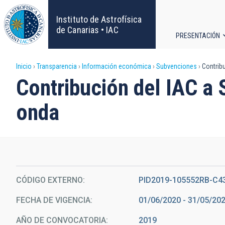
Pasar
al
Instituto de Astrofísica
contenido
de Canarias • IAC
PRESENTACIÓN
principal
Navega
Sobrescribir
Inicio
Transparencia
Información económica
Subvenciones
Contribu
principa
Contribución del IAC a 
enlaces
onda
de
ayuda
a
la
CÓDIGO EXTERNO
PID2019-105552RB-C4
FECHA DE VIGENCIA
01/06/2020 - 31/05/20
navegación
AÑO DE CONVOCATORIA
2019