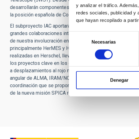
y analizar el tráfico. Ademá
desarrollarán componentes críticos, tecnologías facilitado
redes sociales, publicidad y
la posición española de Co-IP en el instrumento SAFARI y e
que hayan recopilado a parti
El subproyecto IAC aportará su experiencia basada en la pa
grandes colaboraciones internacionales. Nuestra contribució
Selección
de nuestra involucración en el consorcio SPIRE de Herschel
Necesarias
de
principalmente HerMES y Herschel-ATLAS. En la vertiente ci
consentimiento
realizadas en Herschel, llevando a cabo una explotación m
los proyectos clave en los que participa el equipo del subpr
a desplazamientos al rojo muy altos combinando datos de 
angular de ALMA, IRAM/NOEMA, APEX, Spitzer, GTC, Keck, VL
Denegar
coordinación que se propone en este proyecto son fundament
de la nueva misión SPICA redefinida.