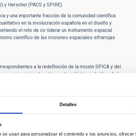
S) y Herschel (PACS y SPIRE).
ca y una importante fracción de la comunidad científica
cualitativo en la involucración española en el diseño y
metiendo el reto de co-liderar un instrumento espacial
etorno científico de las misiones espaciales infrarrojas
orrespondientes a la redefinición de la misión SPICA y del
nes a varios proyectos clave extragalácticos de Herschel.
erschel combinados con estudios de seguimiento con otros
icos: Sloan Digital Sky Survey (SDSS), Zwicky Transient
), Large Synoptic Survey Telescope (LSST), HST Frontier
Detalles
el proyecto Herschel Extragalactic Legacy Project (HELP).
s
 primeros proyectos extragalácticos del James Webb Space
b se usan para personalizar el contenido y los anuncios, ofrecer
s actividades propuestas del proyecto coordinado